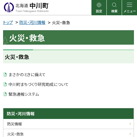
本
文
設定
検索
メニュー
中川町
表示
サイト内検索
へ
トップ
防災・河川情報
火災・救急
メ
火災・救急
ニ
ュ
ページ内目次
ー
火災・救急
火
へ
災
・
まさかのときに備えて
救
急
中川町まちづくり研究助成について
緊急通報システム
サ
ト
防災・河川情報
ッ
イ
防災情報
プ
ド
に
火災・救急