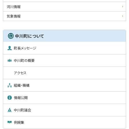
戻
・
河川情報
る
メ
気象情報
ニ
ュ
中川町について
ー
町長メッセージ
中川町の概要
アクセス
組織・機構
情報公開
中川町議会
例規集