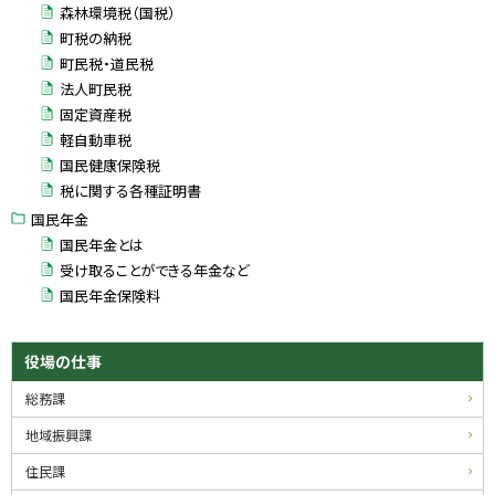
森林環境税（国税）
町税の納税
町民税・道民税
法人町民税
固定資産税
軽自動車税
国民健康保険税
税に関する各種証明書
国民年金
国民年金とは
受け取ることができる年金など
国民年金保険料
サ
ト
役場の仕事
ッ
イ
総務課
プ
ド
に
地域振興課
戻
・
住民課
る