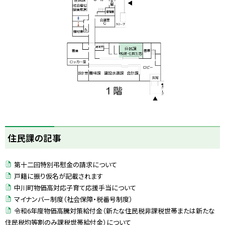
ト
住民課の記事
ッ
プ
第十二回特別弔慰金の請求について
に
戸籍に振り仮名が記載されます
戻
中川町物価高対応子育て応援手当について
る
マイナンバー制度（社会保障・税番号制度）
令和6年度物価高騰対策給付金（新たな住民税非課税世帯または新たな
住民税均等割のみ課税世帯給付金）について