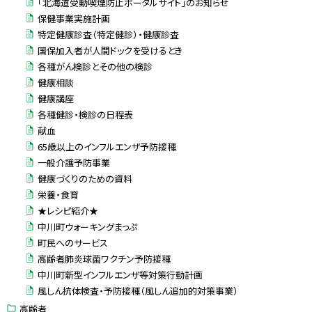
「北海道受動喫煙防止ポータルサイト」のお知らせ
保健事業実施計画
特定健康診査（特定健診）・健康診査
国保加入者が人間ドックを受けるとき
各種がん検診とその他の検診
健康相談
健康講座
各種健診・検診の日程表
献血
65歳以上のインフルエンザ予防接種
一般介護予防事業
健康づくりのための資料
栄養・食育
★レシピ紹介★
中川町ウォーキングまっぷ
町民へのサービス
高齢者肺炎球菌ワクチン予防接種
中川町新型インフルエンザ等対策行動計画
風しん抗体検査・予防接種（風しん追加的対策事業）
高齢者