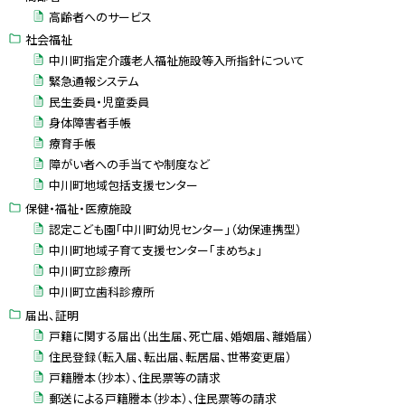
高齢者へのサービス
社会福祉
中川町指定介護老人福祉施設等入所指針について
緊急通報システム
民生委員・児童委員
身体障害者手帳
療育手帳
障がい者への手当てや制度など
中川町地域包括支援センター
保健・福祉・医療施設
認定こども園「中川町幼児センター」（幼保連携型）
中川町地域子育て支援センター「まめちょ」
中川町立診療所
中川町立歯科診療所
届出、証明
戸籍に関する届出（出生届、死亡届、婚姻届、離婚届）
住民登録（転入届、転出届、転居届、世帯変更届）
戸籍謄本（抄本）、住民票等の請求
郵送による戸籍謄本（抄本）、住民票等の請求