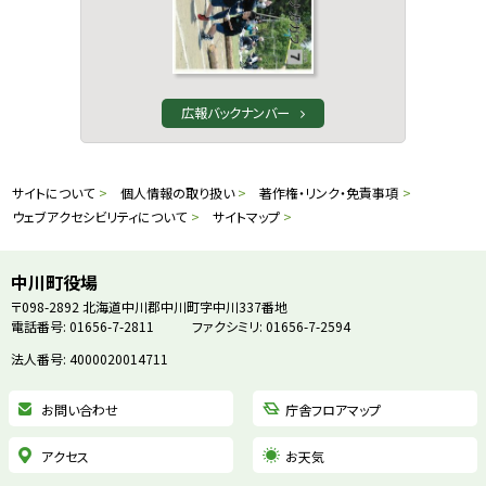
広報バックナンバー
本
サ
サイトについて
個人情報の取り扱い
著作権・リンク・免責事項
文
ウェブアクセシビリティについて
サイトマップ
イ
へ
戻
ト
中川町役場
る
〒098-2892
北海道中川郡中川町字中川337番地
情
電話番号: 01656-7-2811
ファクシミリ: 01656-7-2594
メ
ニ
法人番号: 4000020014711
報
ュ
お問い合わせ
庁舎フロアマップ
ー
へ
アクセス
お天気
戻