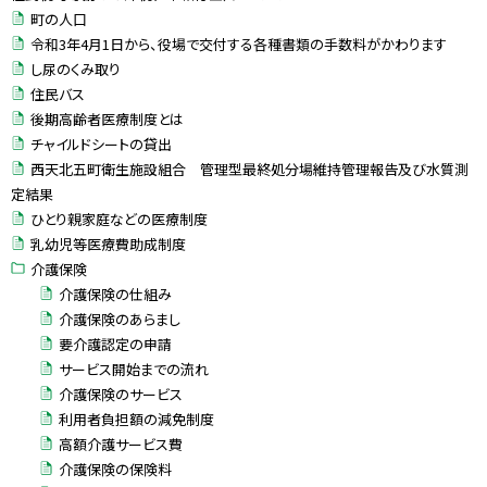
町の人口
令和3年4月1日から、役場で交付する各種書類の手数料がかわります
し尿のくみ取り
住民バス
後期高齢者医療制度とは
チャイルドシートの貸出
西天北五町衛生施設組合 管理型最終処分場維持管理報告及び水質測
定結果
ひとり親家庭などの医療制度
乳幼児等医療費助成制度
介護保険
介護保険の仕組み
介護保険のあらまし
要介護認定の申請
サービス開始までの流れ
介護保険のサービス
利用者負担額の減免制度
高額介護サービス費
介護保険の保険料