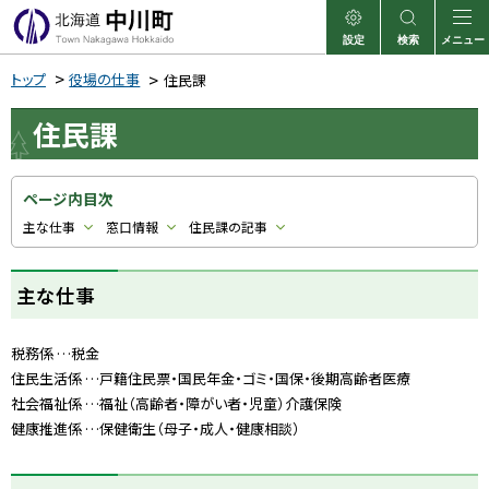
本
文
設定
検索
メニュー
中川町
表示
サイト内検索
へ
トップ
役場の仕事
住民課
メ
住民課
ニ
ュ
ー
ページ内目次
へ
主な仕事
窓口情報
住民課の記事
主な仕事
税務係 …税金
住民生活係 …戸籍住民票・国民年金・ゴミ・国保・後期高齢者医療
社会福祉係 …福祉（高齢者・障がい者・児童）介護保険
健康推進係 …保健衛生（母子・成人・健康相談）
ト