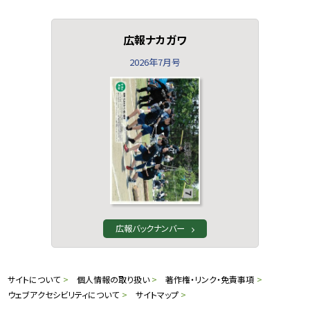
広報ナカガワ
2026年7月号
広報バックナンバー
本
サ
サイトについて
個人情報の取り扱い
著作権・リンク・免責事項
文
ウェブアクセシビリティについて
サイトマップ
へ