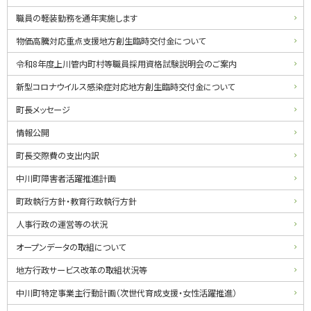
る
ド
職員の軽装勤務を通年実施します
・
物価高騰対応重点支援地方創生臨時交付金について
メ
令和8年度上川管内町村等職員採用資格試験説明会のご案内
ニ
新型コロナウイルス感染症対応地方創生臨時交付金について
ュ
町長メッセージ
ー
情報公開
町長交際費の支出内訳
中川町障害者活躍推進計画
町政執行方針・教育行政執行方針
人事行政の運営等の状況
オープンデータの取組について
地方行政サービス改革の取組状況等
中川町特定事業主行動計画（次世代育成支援・女性活躍推進）