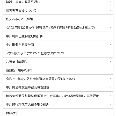
建設工事等の発注見通し
防災教育支援について
佐久ふるさと伝承館
令和3年5月20日から「避難指示」で必ず避難 「避難勧告」は廃止です
中川町国土強靭化地域計画
中川町個別施設計画
アプリ版知らせますケンの登録方法について
お天気・情報河川
避難所・防災の資料
令和7・8年度の入札参加資格申請書の受付について
中川町公共施設等総合管理計画
地域情報通信基盤整備推進交付金事業における整備計画の事後評価
中川町行政改革大綱の取り組み
財政状況