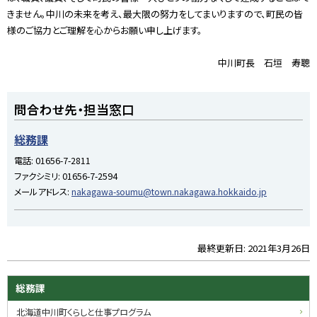
きません。中川の未来を考え、最大限の努力をしてまいりますので、町民の皆
様のご協力とご理解を心からお願い申し上げます。
中川町長 石垣 寿聰
ト
問合わせ先・担当窓口
ッ
プ
総務課
に
電話:
01656-7-2811
戻
ファクシミリ:
01656-7-2594
る
メールアドレス:
nakagawa-soumu@town.nakagawa.hokkaido.jp
最終更新日:
2021年3月26日
ト
ッ
プ
サ
総務課
に
イ
北海道中川町くらしと仕事プログラム
戻