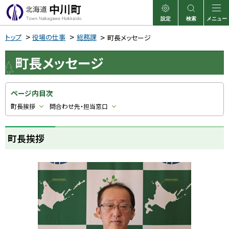
本
文
設定
検索
メニュー
中川町
表示
サイト内検索
へ
トップ
役場の仕事
総務課
町長メッセージ
メ
町長メッセージ
ニ
ュ
ー
ページ内目次
へ
町長挨拶
問合わせ先・担当窓口
町長挨拶