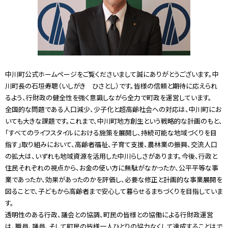
中川町公式ホームページをご覧くださいまして誠にありがとうございます。中
川町長の石垣寿聰（いしがき ひさとし）です。皆様の信頼と期待に応えられ
るよう、行財政の健全性を強く意識しながら全力で町政を運営しています。
全国的な問題である人口減少、少子化と超高齢社会への対応は、中川町にお
いても大きな課題です。これまで、中川町地方創生という戦略的な計画のもと、
「すべてのライフスタイルにおける施策を展開し、持続可能な地域づくりを目
指す」取り組みにおいて、高齢者福祉、子育て支援、農林業の振興、交流人口
の拡大は、いずれも地域資源を活用した中川らしさがあります。今後、行政と
住民それぞれの視点から、お金の使い方に無駄がなかったか、公平平等な事
業であったか、効果があったのかを評価し、必要な修正と計画的な事業展開を
図ることで、子どもから高齢者まで安心して暮らせるまちづくりを目指していま
す。
透明性のある行政、議会との協調、町民の皆様との協働による行財政運営
は、職員、議員、そして町民の皆様一人ひとりの協力なくして達成することはで