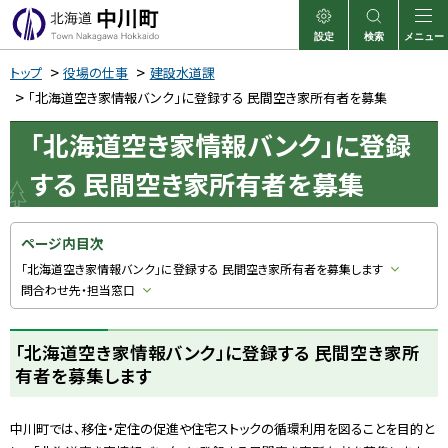
本
文
設定
検索
メニュー
中川町
表示
サイト内検索
へ
トップ
役場の仕事
建設水道課
メ
「北海道空き家情報バンク」に登録する 民間空き家所有者を募集
ニ
「北海道空き家情報バンク」に登録
ュ
する 民間空き家所有者を募集
ー
へ
ページ内目次
「北海道空き家情報バンク」に登録する 民間空き家所有者を募集します
問合わせ先・担当窓口
「北海道空き家情報バンク」に登録する 民間空き家所
有者を募集します
中川町では、移住・定住の促進や住宅ストックの循環利用を図ることを目的と