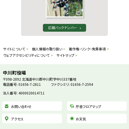
広報バックナンバー
本
サ
サイトについて
個人情報の取り扱い
著作権・リンク・免責事項
文
ウェブアクセシビリティについて
サイトマップ
イ
へ
戻
ト
中川町役場
る
〒098-2892
北海道中川郡中川町字中川337番地
情
電話番号: 01656-7-2811
ファクシミリ: 01656-7-2594
メ
ニ
法人番号: 4000020014711
報
ュ
お問い合わせ
庁舎フロアマップ
ー
へ
アクセス
お天気
戻