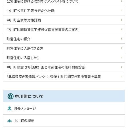
・
公営住宅における吹き付けアスベスト等について
メ
中川町公営住宅等長寿命化計画
ニ
中川町空家等対策計画
ュ
中川町民間賃貸住宅建設促進支援事業のご案内
ー
町営住宅の紹介
町営住宅に入居できる方
町営住宅に入居したら
中川町耐震改修促進計画と木造住宅の無料耐震診断
「北海道空き家情報バンク」に登録する 民間空き家所有者を募集
中川町について
町長メッセージ
中川町の概要