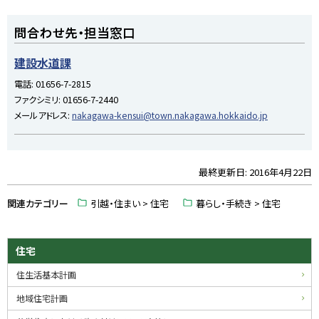
部
サ
ト
イ
問合わせ先・担当窓口
ト
ッ
プ
建設水道課
に
電話:
01656-7-2815
戻
ファクシミリ:
01656-7-2440
る
メールアドレス:
nakagawa-kensui@town.nakagawa.hokkaido.jp
最終更新日:
2016年4月22日
ト
ッ
関連カテゴリー
引越・住まい > 住宅
暮らし・手続き > 住宅
プ
に
戻
サ
住宅
る
イ
住生活基本計画
ド
地域住宅計画