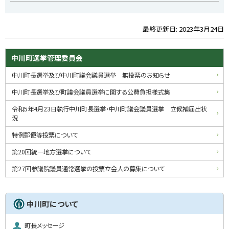
最終更新日:
2023年3月24日
ト
ッ
プ
サ
中川町選挙管理委員会
に
イ
中川町長選挙及び中川町議会議員選挙 無投票のお知らせ
戻
る
ド
中川町長選挙及び町議会議員選挙に関する公費負担様式集
・
令和5年4月23日執行中川町長選挙・中川町議会議員選挙 立候補届出状
況
メ
特例郵便等投票について
ニ
第20回統一地方選挙について
ュ
第27回参議院議員通常選挙の投票立会人の募集について
ー
中川町について
町長メッセージ