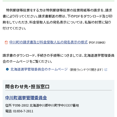
特例郵便等投票をする方は特例郵便等投票の投票用紙等の請求を、請求
書により行ってください。請求書郵送の際は、下のPDFをダウンロード及び印
刷をしていただき、料金受取人払の宛名表示については、私製の封筒に貼り
付けてください。
中川町の請求書及び料金受取人払の宛名表示の様式
（PDF:358KB）
請求書のダウンロード、手続きの手順等につきましては、北海道選挙管理委員
会のホームページをご覧ください。
北海道選挙管理委員会のホームページ
（新規ウィンドウで開きます）
外
部
サ
ト
イ
問合わせ先・担当窓口
ト
ッ
プ
中川町選挙管理委員会
に
住所
〒098-2802 北海道中川郡中川町字中川337番地
戻
電話:
01656-7-2811
る