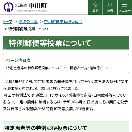
本
文
設定
検索
メニュー
中川町
表示
サイト内検索
へ
トップ
役場の仕事
中川町選挙管理委員会
メ
特例郵便等投票について
ニ
特例郵便等投票について
ュ
ー
ページ内目次
へ
特定患者等の特例郵便投票について
問合わせ先・担当窓口
令和3年6月18日、特定患者等の郵便等を用いて行う投票方法の特例に関す
る法律が公布され、6月23日に施行されました。
今回の特例法では、新型コロナウイルス感染症で宿泊・自宅療養等をしてい
る方で、一定の要件に該当する方は、令和3年6月23日以後にその期日を公示
又は告示される選挙から「特例郵便等投票」ができます。
特定患者等の特例郵便投票について