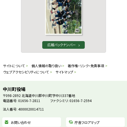
広報バックナンバー
本
サ
サイトについて
個人情報の取り扱い
著作権・リンク・免責事項
文
ウェブアクセシビリティについて
サイトマップ
イ
へ
戻
ト
中川町役場
る
〒098-2892
北海道中川郡中川町字中川337番地
情
電話番号: 01656-7-2811
ファクシミリ: 01656-7-2594
メ
ニ
法人番号: 4000020014711
報
ュ
お問い合わせ
庁舎フロアマップ
ー