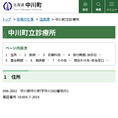
本
文
設定
検索
メニュー
中川町
表示
サイト内検索
へ
トップ
役場の仕事
住民課
中川町立診療所
メ
中川町立診療所
ニ
ュ
ー
ページ内目次
へ
1 住所
2 医師
3 診療科目
4 受付時間、休診日
5 面会時間
6 病床数
7 その他
問合わせ先・担当窓口
1 住所
098-2802 中川郡中川町字中川382番地の1
電話番号：01656-7-2018