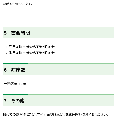
電話をお願いします。
ト
5 面会時間
ッ
プ
平日：8時30分から午後5時00分
に
休日：8時30分から午後5時00分
戻
る
ト
6 病床数
ッ
プ
一般病床：10床
に
戻
る
ト
7 その他
ッ
プ
初めての診察のときは、マイナ保険証又は、健康保険証をお持ちください。
に