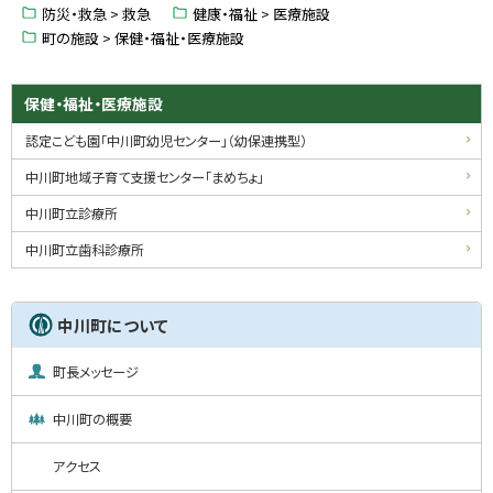
戻
防災・救急 > 救急
健康・福祉 > 医療施設
る
町の施設 > 保健・福祉・医療施設
サ
保健・福祉・医療施設
イ
認定こども園「中川町幼児センター」（幼保連携型）
ド
中川町地域子育て支援センター「まめちょ」
・
中川町立診療所
メ
中川町立歯科診療所
ニ
ュ
中川町について
ー
町長メッセージ
中川町の概要
アクセス