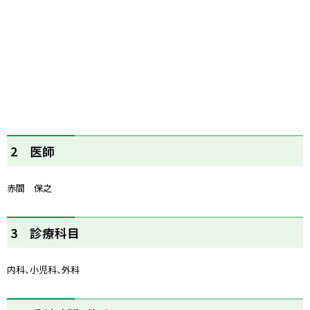
ト
2 医師
ッ
プ
赤間 保之
に
戻
る
ト
3 診療科目
ッ
プ
内科、小児科、外科
に
戻
る
ト