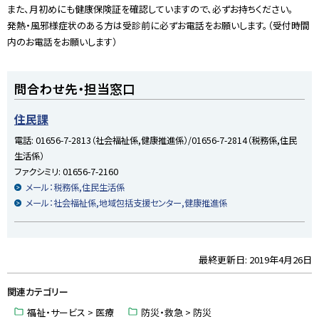
また、月初めにも健康保険証を確認していますので、必ずお持ちください。
戻
発熱・風邪様症状のある方は受診前に必ずお電話をお願いします。（受付時間
る
内のお電話をお願いします）
ト
問合わせ先・担当窓口
ッ
プ
住民課
に
電話:
01656-7-2813（社会福祉係,健康推進係）/01656-7-2814（税務係,住民
戻
生活係）
る
ファクシミリ:
01656-7-2160
メール：税務係,住民生活係
メール：社会福祉係,地域包括支援センター,健康推進係
最終更新日:
2019年4月26日
ト
ッ
関連カテゴリー
プ
に
福祉・サービス > 医療
防災・救急 > 防災