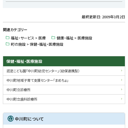
最終更新日:
2009年3月2日
ト
ッ
関連カテゴリー
プ
に
福祉・サービス > 医療
健康・福祉 > 医療施設
戻
町の施設 > 保健・福祉・医療施設
る
サ
保健・福祉・医療施設
イ
認定こども園「中川町幼児センター」（幼保連携型）
ド
中川町地域子育て支援センター「まめちょ」
・
中川町立診療所
メ
中川町立歯科診療所
ニ
ュ
中川町について