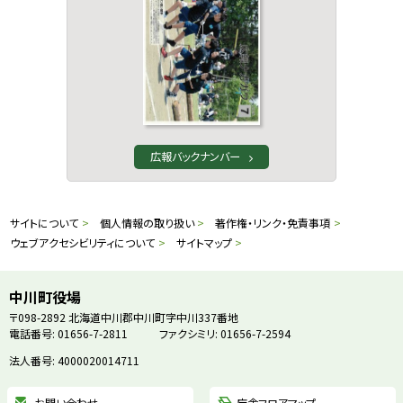
広報バックナンバー
本
サ
サイトについて
個人情報の取り扱い
著作権・リンク・免責事項
文
ウェブアクセシビリティについて
サイトマップ
イ
へ
戻
ト
中川町役場
る
〒098-2892
北海道中川郡中川町字中川337番地
情
電話番号: 01656-7-2811
ファクシミリ: 01656-7-2594
メ
ニ
法人番号: 4000020014711
報
ュ
お問い合わせ
庁舎フロアマップ