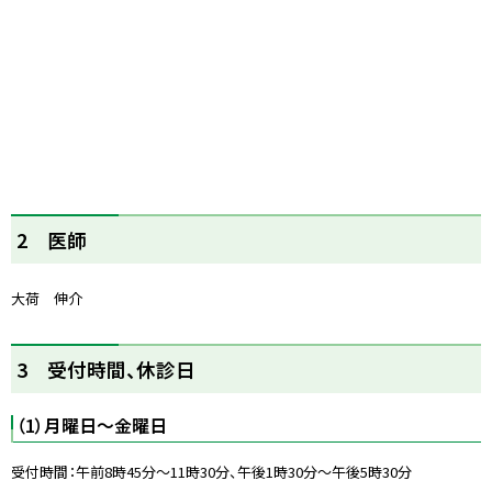
ト
2 医師
ッ
プ
大荷 伸介
に
戻
る
ト
3 受付時間、休診日
ッ
プ
（1）月曜日〜金曜日
に
戻
受付時間：午前8時45分〜11時30分、午後1時30分〜午後5時30分
る