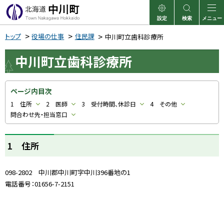
本
文
設定
検索
メニュー
中川町
表示
サイト内検索
へ
トップ
役場の仕事
住民課
中川町立歯科診療所
メ
中川町立歯科診療所
ニ
ュ
ー
ページ内目次
へ
1 住所
2 医師
3 受付時間、休診日
4 その他
問合わせ先・担当窓口
1 住所
098-2802 中川郡中川町字中川396番地の1
電話番号：01656-7-2151