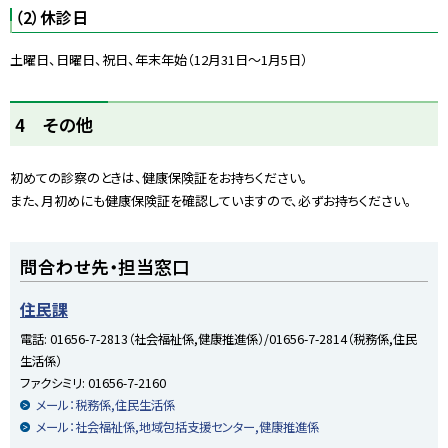
（2）休診日
土曜日、日曜日、祝日、年末年始（12月31日〜1月5日）
ト
4 その他
ッ
プ
初めての診察のときは、健康保険証をお持ちください。
に
また、月初めにも健康保険証を確認していますので、必ずお持ちください。
戻
る
ト
問合わせ先・担当窓口
ッ
プ
住民課
に
電話:
01656-7-2813（社会福祉係,健康推進係）/01656-7-2814（税務係,住民
戻
生活係）
る
ファクシミリ:
01656-7-2160
メール：税務係,住民生活係
メール：社会福祉係,地域包括支援センター,健康推進係