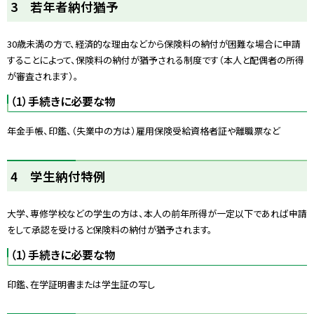
3 若年者納付猶予
ッ
プ
30歳未満の方で、経済的な理由などから保険料の納付が困難な場合に申請
に
することによって、保険料の納付が猶予される制度です（本人と配偶者の所得
戻
が審査されます）。
る
（1）手続きに必要な物
年金手帳、印鑑、（失業中の方は）雇用保険受給資格者証や離職票など
ト
4 学生納付特例
ッ
プ
大学、専修学校などの学生の方は、本人の前年所得が一定以下であれば申請
に
をして承認を受けると保険料の納付が猶予されます。
戻
る
（1）手続きに必要な物
印鑑、在学証明書または学生証の写し