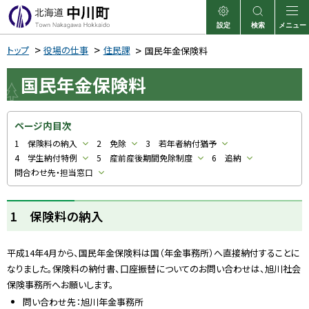
本
文
設定
検索
メニュー
中川町
表示
サイト内検索
へ
トップ
役場の仕事
住民課
国民年金保険料
メ
国民年金保険料
ニ
ュ
ー
ページ内目次
へ
1 保険料の納入
2 免除
3 若年者納付猶予
4 学生納付特例
5 産前産後期間免除制度
6 追納
問合わせ先・担当窓口
1 保険料の納入
平成14年4月から、国民年金保険料は国（年金事務所）へ直接納付することに
なりました。保険料の納付書、口座振替についてのお問い合わせは、旭川社会
保険事務所へお願いします。
問い合わせ先：旭川年金事務所