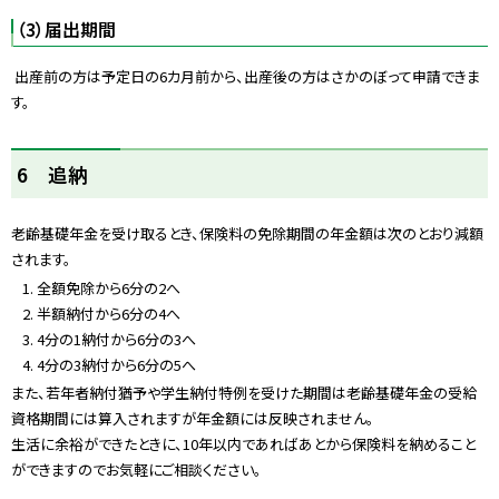
（3）届出期間
出産前の方は予定日の6カ月前から、出産後の方はさかのぼって申請できま
す。
ト
6 追納
ッ
プ
老齢基礎年金を受け取るとき、保険料の免除期間の年金額は次のとおり減額
に
されます。
戻
全額免除から6分の2へ
る
半額納付から6分の4へ
4分の1納付から6分の3へ
4分の3納付から6分の5へ
また、若年者納付猶予や学生納付特例を受けた期間は老齢基礎年金の受給
資格期間には算入されますが年金額には反映されません。
生活に余裕ができたときに、10年以内であればあとから保険料を納めること
ができますのでお気軽にご相談ください。