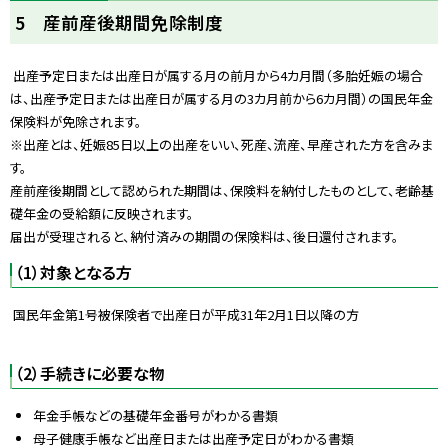
ト
5 産前産後期間免除制度
ッ
プ
出産予定日または出産日が属する月の前月から4カ月間（多胎妊娠の場合
に
は、出産予定日または出産日が属する月の3カ月前から6カ月間）の国民年金
戻
保険料が免除されます。
る
※出産とは、妊娠85日以上の出産をいい、死産、流産、早産された方を含みま
す。
産前産後期間として認められた期間は、保険料を納付したものとして、老齢基
礎年金の受給額に反映されます。
届出が受理されると、納付済みの期間の保険料は、後日還付されます。
（1）対象となる方
国民年金第1号被保険者で出産日が平成31年2月1日以降の方
（2）手続きに必要な物
年金手帳などの基礎年金番号がわかる書類
母子健康手帳など出産日または出産予定日がわかる書類