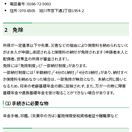
電話番号：0166-72-5002
住所：070-8505 旭川市宮下通2丁目1954-2
ト
2 免除
ッ
プ
所得が一定基準以下や失業、災害などの理由により保険料を納められないと
に
きは本人が申請し承認されると保険料の納付が免除されます（申請者本人と
戻
配偶者、世帯主の所得が審査されます）。
る
免除には「免除制度」と「一部納付制度」があります。
一部納付制度には「半額納付」「4分の1納付」「4分の3納付」があり、納付すべ
き保険料を納めなかった場合は、一部免除が無効となり、 未納と同じ扱いと
なるため、将来の老齢基礎年金の額に反映されず、また、万が一の時に障害
基礎年金や遺族基礎年金を受け取ることができない場合があります。
（1）手続きに必要な物
年金手帳、印鑑、（失業中の方は）雇用保険受給資格者証や離職票など
ト