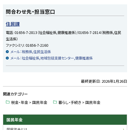
ト
問合わせ先・担当窓口
ッ
プ
住民課
に
電話:
01656-7-2813（社会福祉係,健康推進係）/01656-7-2814（税務係,住民
戻
生活係）
る
ファクシミリ:
01656-7-2160
メール：税務係,住民生活係
メール：社会福祉係,地域包括支援センター,健康推進係
最終更新日:
2026年1月26日
ト
ッ
関連カテゴリー
プ
に
税金・年金 > 国民年金
暮らし・手続き > 国民年金
戻
る
サ
国民年金
イ
国民年金とは