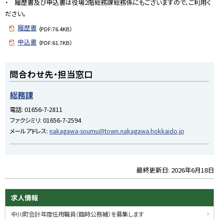
・ 履歴書及び申込書は役場2階総務課総務係にもございますので、ご利用く
ださい。
履歴書
（PDF:76.4KB）
申込書
（PDF:61.7KB）
ト
問合わせ先・担当窓口
ッ
プ
総務課
に
電話:
01656-7-2811
戻
ファクシミリ:
01656-7-2594
る
メールアドレス:
nakagawa-soumu@town.nakagawa.hokkaido.jp
最終更新日:
2026年6月18日
ト
ッ
プ
サ
求人情報
に
イ
中川町会計年度任用職員（臨時公務補）を募集します
戻