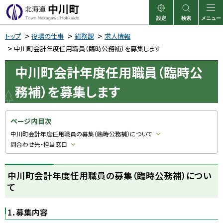
本
文
設定
検索
メニュー
中川町
表示
サイト内検索
へ
トップ
役場の仕事
総務課
求人情報
メ
中川町会計年度任用職員（臨時公務補）を募集します
ニ
中川町会計年度任用職員（臨時公
ュ
務補）を募集します
ー
へ
ページ内目次
中川町会計年度任用職員の募集（臨時公務補）について
問合わせ先・担当窓口
中川町会計年度任用職員の募集（臨時公務補）につい
て
1．募集内容