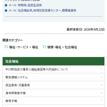
メール：税務係,住民生活係
メール：社会福祉係,地域包括支援センター,健康推進係
最終更新日:
2020年4月22日
ト
ッ
関連カテゴリー
プ
に
福祉・サービス > 福祉
健康・福祉 > 社会福祉
戻
る
サ
社会福祉
イ
中川町指定介護老人福祉施設等入所指針について
ド
緊急通報システム
・
民生委員・児童委員
メ
身体障害者手帳
ニ
療育手帳