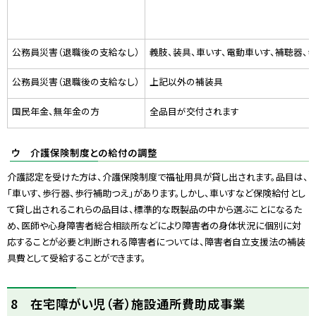
公務員災害（退職後の支給なし）
義肢、装具、車いす、電動車いす、補聴器、
公務員災害（退職後の支給なし）
上記以外の補装具
国民年金、無年金の方
全品目が交付されます
ウ 介護保険制度との給付の調整
介護認定を受けた方は、介護保険制度で福祉用具が貸し出されます。品目は、
「車いす、歩行器、歩行補助つえ」があります。しかし、車いすなど保険給付とし
て貸し出されるこれらの品目は、標準的な既製品の中から選ぶことになるた
め、医師や心身障害者総合相談所などにより障害者の身体状況に個別に対
応することが必要と判断される障害者については、障害者自立支援法の補装
具費として受給することができます。
ト
8 在宅障がい児（者）施設通所費助成事業
ッ