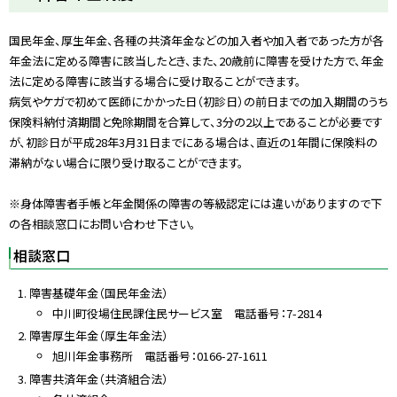
ッ
プ
国民年金、厚生年金、各種の共済年金などの加入者や加入者であった方が各
に
年金法に定める障害に該当したとき、また、20歳前に障害を受けた方で、年金
戻
法に定める障害に該当する場合に受け取ることができます。
る
病気やケガで初めて医師にかかった日（初診日）の前日までの加入期間のうち
保険料納付済期間と免除期間を合算して、3分の2以上であることが必要です
が、初診日が平成28年3月31日までにある場合は、直近の1年間に保険料の
滞納がない場合に限り受け取ることができます。
※身体障害者手帳と年金関係の障害の等級認定には違いがありますので下
の各相談窓口にお問い合わせ下さい。
相談窓口
障害基礎年金（国民年金法）
中川町役場住民課住民サービス室 電話番号：7-2814
障害厚生年金（厚生年金法）
旭川年金事務所 電話番号：0166-27-1611
障害共済年金（共済組合法）