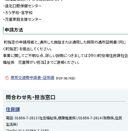
・道北口腔保健センター
・ろう学校・盲学校
・児童家庭支援センター
申請方法
町指定の申請用紙と、通所した施設または通院した病院の通所証明書（同じ
く町指定）を提出してください。
事業に関してご不明な点、詳しい説明につきましては【中川町役場住民課社会
福祉係 児童障がい担当】までご連絡ください。
療育交通費申請書・証明書
（PDF:98.7KB）
ト
問合わせ先・担当窓口
ッ
プ
住民課
に
電話:
01656-7-2813（社会福祉係,健康推進係）/01656-7-2814（税務係,住民
戻
生活係）
る
ファクシミリ:
01656-7-2160