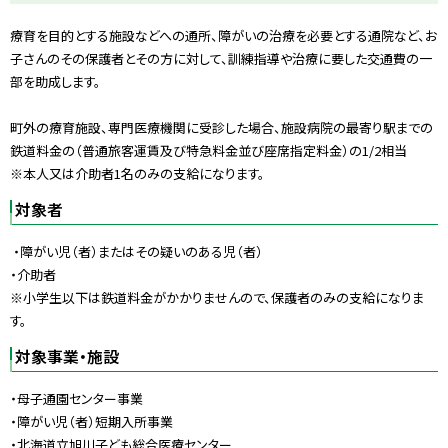
プ
療育を目的とする施設などへの通所、障がいの治療を必要とする通院など、お
に
子さんのその保護者とその方に対して、訓練指導や治療に要した交通費の一
戻
部を助成します。
る
町外の療育施設、専門医療機関に受診した場合、施設病院の最寄り駅までの
鉄道料金の（普通旅客運賃及び特急料金並び座席指定料金）の1/2相当
※本人又は介助者1名のみの支給になります。
対象者
・障がい児（者）またはその疑いのある児（者）
・介助者
※小学生以下は鉄道料金がかかりませんので、保護者のみの支給になりま
す。
対象事業・施設
・母子通園センター事業
・障がい児（者）短期入所事業
・北海道立旭川子ども総合医療センター