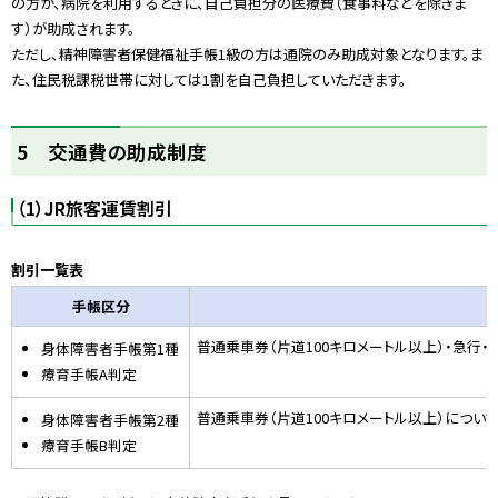
の方が、病院を利用するときに、自己負担分の医療費（食事料などを除きま
す）が助成されます。
ただし、精神障害者保健福祉手帳1級の方は通院のみ助成対象となります。ま
た、住民税課税世帯に対しては1割を自己負担していただきます。
ト
5 交通費の助成制度
ッ
プ
（1）JR旅客運賃割引
に
戻
る
割引一覧表
手帳区分
普通乗車券（片道100キロメートル以上）・急行
身体障害者手帳第1種
療育手帳A判定
普通乗車券（片道100キロメートル以上）につ
身体障害者手帳第2種
療育手帳B判定