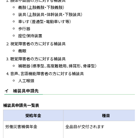
肢体不自由の方に対する補装具
義肢（上肢義肢・下肢義肢）
装具（上肢装具・体幹装具・下肢装具）
車いす（普通型・電動車いす等）
歩行器
座位保持装置
視覚障害者の方に対する補装具
義眼
聴覚障害者の方に対する補装具
補聴器（標準型、高度難聴用、挿耳形、骨導型）
音声、言語機能障害者の方に対する補装具
人工喉頭
イ 補装具申請先
補装具申請先一覧表
受給年金
種目
労働災害補償年金
全品目が交付されます