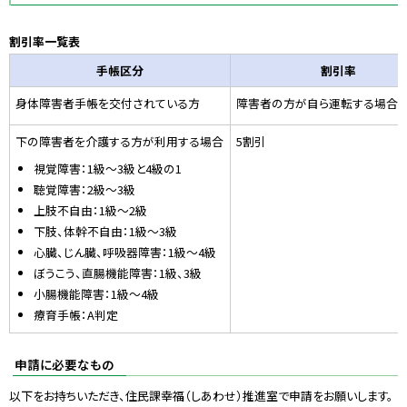
割引率一覧表
手帳区分
割引率
身体障害者手帳を交付されている方
障害者の方が自ら運転する場合は
下の障害者を介護する方が利用する場合
5割引
視覚障害：1級〜3級と4級の1
聴覚障害：2級〜3級
上肢不自由：1級〜2級
下肢、体幹不自由：1級〜3級
心臓、じん臓、呼吸器障害：1級〜4級
ぼうこう、直腸機能障害：1級、3級
小腸機能障害：1級〜4級
療育手帳：A判定
申請に必要なもの
以下をお持ちいただき、住民課幸福（しあわせ）推進室で申請をお願いします。