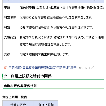
申請
住民課幸福（しあわせ）推進室へ身体障害者手帳・印鑑・医師によ
判定依頼
役場から心身障害者総合相談所へ判定を依頼をします。
判定
心身障害者総合相談所から役場へ判定書が送られます。
支給認定
判定や所得状況等により、認定または却下を決め、申請者へ通知し
認定の場合は受給者証をお渡しします。
受診
指定医療機関で更生医療を受けます。
申請様式（自立支援医療費支給認定申請書、同意書）
（PDF:231KB）
ウ 負担上限額と給付の関係
市町村民税非課税世帯
負担上限額一覧表
世帯の区分
負担上限額