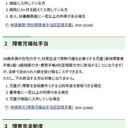
施設に入所している方
病院に3ヶ月を超えて入院している方
本人、扶養義務者に一定以上の所得がある場合
申請書類（特別障害者手当認定請求書）
（PDF:251KB）
ト
2 障害児福祉手当
ッ
プ
20歳未満の在宅の方で、日常生活で常時介護を必要とする児童（身体障害者
に
手帳1級・2級程度の方・療育手帳A判定程度の方に該当することになります）
戻
が、法律で決められた額を受け取ることができます。
る
ただし、下の該当する方は対象になりません。
児童が、障害を支給要件とする公的年金を受給できる場合
養育者に一定以上の所得のある場合
児童が施設に入所している場合
申請様式（障害児福祉手当認定請求書）
（PDF:219KB）
ト
3 障害年金制度