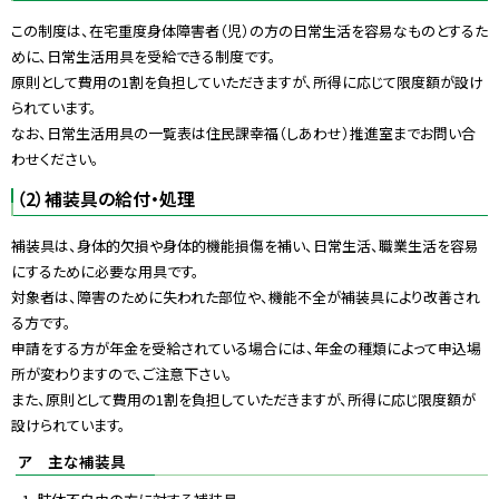
戻
この制度は、在宅重度身体障害者（児）の方の日常生活を容易なものとするた
る
めに、日常生活用具を受給できる制度です。
原則として費用の1割を負担していただきますが、所得に応じて限度額が設け
られています。
なお、日常生活用具の一覧表は住民課幸福（しあわせ）推進室までお問い合
わせください。
（2）補装具の給付・処理
補装具は、身体的欠損や身体的機能損傷を補い、日常生活、職業生活を容易
にするために必要な用具です。
対象者は、障害のために失われた部位や、機能不全が補装具により改善され
る方です。
申請をする方が年金を受給されている場合には、年金の種類によって申込場
所が変わりますので、ご注意下さい。
また、原則として費用の1割を負担していただきますが、所得に応じ限度額が
設けられています。
ア 主な補装具