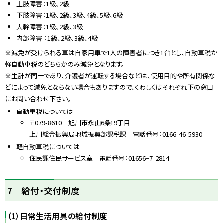
上肢障害：1級、2級
下肢障害：1級、2級、3級、4級、5級、6級
大幹障害：1級、2級、3級
内部障害 ：1級、2級、3級、4級
※減免が受けられる車は自家用車で1人の障害者につき1台とし、自動車税か
軽自動車税のどちらかのみ減免となります。
※生計が同一であり、介護者が運転する場合などは、使用目的や所有関係な
どによって減免とならない場合もありますので、くわしくはそれぞれ下の窓口
にお問い合わせ下さい。
自動車税については
〒079-8610 旭川市永山6条19丁目
上川総合振興局地域振興部課税課 電話番号：0166-46-5930
軽自動車税については
住民課住民サービス室 電話番号：01656−7-2814
ト
7 給付・交付制度
ッ
プ
（1）日常生活用具の給付制度
に