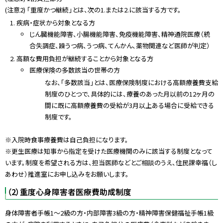
(注意2) 「重度かつ継続」とは、次の1.または2.に該当する方です。
疾病・症状から対象となる方
じん臓機能障害、小腸機能障害、免疫機能障害、精神通院医療（統
合失調症、躁うつ病、うつ病、てんかん、薬物関連など医師が判定）
高額な費用負担が継続することから対象となる方
医療保険の多数該当の世帯の方
なお、「多数該当」とは、医療保険制度における高額療養費支給
制度のひとつで、具体的には、療養のあった月以前の12ヶ月の
間に既に高額療養費の受給が3月以上ある場合に受給できる
制度です。
※入院時食事療養費は自己負担になります。
※更生医療は知事から指定を受けた医療機関のみに該当する制度となって
います。制度を希望される方は、担当医師などとご相談のうえ、住民課幸福（し
あわせ）推進室にお申し込みをお願いします。
（2）重度心身障害者医療費助成制度
身体障害者手帳1～2級の方・内部障害3級の方・精神障害保健福祉手帳1級