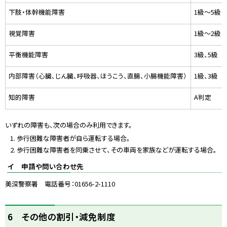
下肢・体幹機能障害
1級〜5級
視覚障害
1級〜2級
平衡機能障害
3級、5級
内部障害（心臓、じん臓、呼吸器、ほうこう、直腸、小腸機能障害）
1級、3級
知的障害
A判定
いずれの障害も、次の場合のみ利用できます。
歩行困難な障害者が自ら運転する場合。
歩行困難な障害者を同乗させて、その車両を家族などが運転する場合。
イ 申請や問い合わせ先
美深警察署 電話番号：01656-2-1110
ト
6 その他の割引・減免制度
ッ