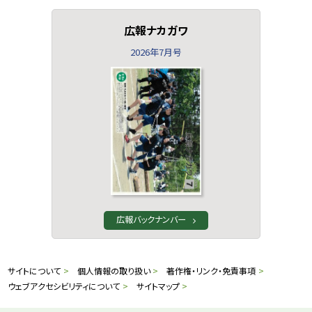
広報ナカガワ
2026年7月号
広報バックナンバー
本
サ
サイトについて
個人情報の取り扱い
著作権・リンク・免責事項
文
ウェブアクセシビリティについて
サイトマップ
イ
へ