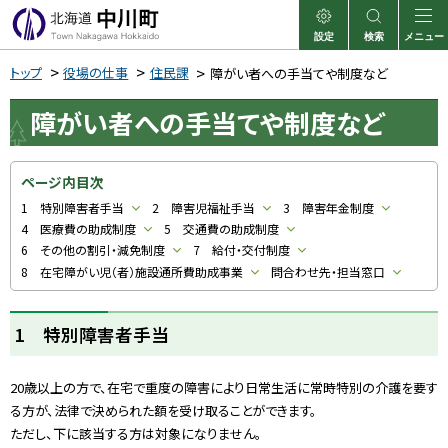
本
文
設定
検索
メニュー
中川町
表示
サイト内検索
へ
トップ
役場の仕事
住民課
障がい者への手当てや制度など
メ
障がい者への手当てや制度など
ニ
ュ
ー
ページ内目次
へ
1 特別障害者手当
2 障害児福祉手当
3 障害年金制度
4 医療費の助成制度
5 交通費の助成制度
6 その他の割引・減免制度
7 給付・交付制度
8 在宅障がい児（者）施設通所費助成事業
問合わせ先・担当窓口
1 特別障害者手当
20歳以上の方で、在宅で重度の障害により日常生活に常時特別の介護を要す
る方が、法律で決められた額を受け取ることができます。
ただし、下に該当する方は対象になりません。