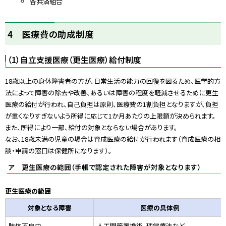
各共済組合
ト
4 医療費の助成制度
ッ
プ
（1）自立支援医療（更生医療）給付制度
に
戻
18歳以上の身体障害者の方が、日常生活の能力の回復を図るため、医学的方
る
法によって障害の除去や改善、あるいは障害の程度を軽減させるために更生
医療の給付が行われ、自己負担は原則、医療費の1割負担となりますが、負担
が重くなりすぎないよう所得に応じて1か月あたりの上限額が決められます。
また、所得により一部、給付の対象とならない場合があります。
なお、18歳未満の児童の場合は育成医療の給付が行われます（育成医療の相
談・申請の窓口は保健所になります）。
ア 更生医療の範囲（手帳で認定された障害が対象となります）
更生医療の範囲
対象となる障害
医療の具体例
肢体不自由
人工関節置換術、理学療法など