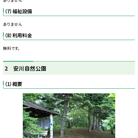
ありません
（7）福祉設備
ありません
（8）利用料金
無料です。
ト
2 安川自然公園
ッ
プ
（1）概要
に
戻
る