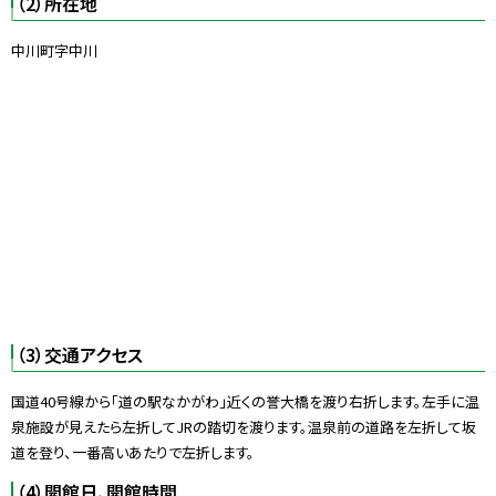
（2）所在地
中川町字中川
（3）交通アクセス
国道40号線から「道の駅なかがわ」近くの誉大橋を渡り右折します。左手に温
泉施設が見えたら左折してJRの踏切を渡ります。温泉前の道路を左折して坂
道を登り、一番高いあたりで左折します。
（4）開館日、開館時間