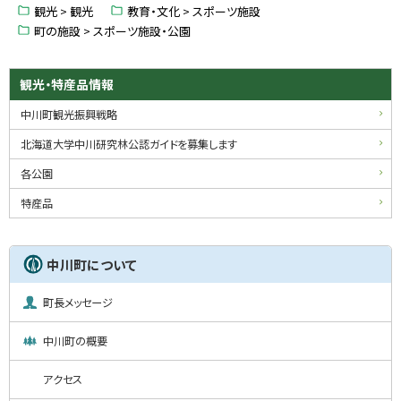
に
観光 > 観光
教育・文化 > スポーツ施設
戻
町の施設 > スポーツ施設・公園
る
サ
観光・特産品情報
イ
中川町観光振興戦略
ド
北海道大学中川研究林公認ガイドを募集します
・
各公園
メ
特産品
ニ
ュ
中川町について
ー
町長メッセージ
中川町の概要
アクセス