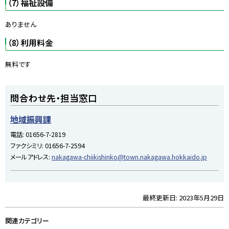
（7）福祉設備
ありません
（8）利用料金
無料です
ト
問合わせ先・担当窓口
ッ
プ
地域振興課
に
電話:
01656-7-2819
戻
ファクシミリ:
01656-7-2594
る
メールアドレス:
nakagawa-chiikishinko@town.nakagawa.hokkaido.jp
最終更新日:
2023年5月29日
ト
ッ
関連カテゴリー
プ