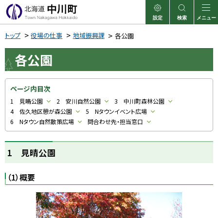
本
文
設定
検索
メニュー
中川町
表示
サイト内検索
へ
トップ
役場の仕事
地域振興課
各公園
メ
各公園
ニ
ュ
ー
ページ内目次
へ
1 見晴公園
2 安川自然公園
3 中川町森林公園
4 佐久地区憩が森公園
5 Nタウンイベント広場
6 Nタウン自然散策広場
問合わせ先・担当窓口
1 見晴公園
（1）概要