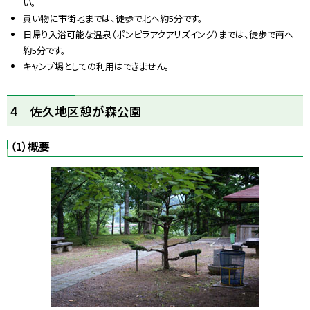
い。
買い物に市街地までは、徒歩で北へ約5分です。
日帰り入浴可能な温泉（ポンピラアクアリズイング）までは、徒歩で南へ
約5分です。
キャンプ場としての利用はできません。
ト
4 佐久地区憩が森公園
ッ
プ
（1）概要
に
戻
る