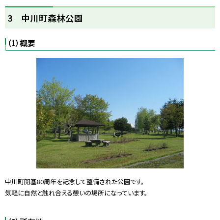
ト
3 中川町森林公園
ッ
プ
（1）概要
に
戻
る
中川町開基80周年を記念して整備された公園です。
気軽に自然と触れ合える憩いの場所になっています。