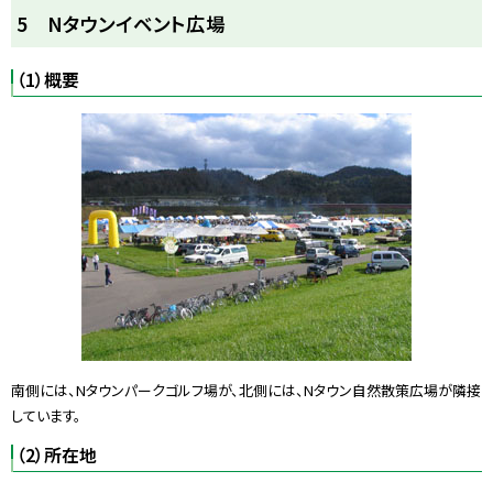
ト
5 Nタウンイベント広場
ッ
プ
（1）概要
に
戻
る
南側には、Nタウンパークゴルフ場が、北側には、Nタウン自然散策広場が隣接
しています。
（2）所在地