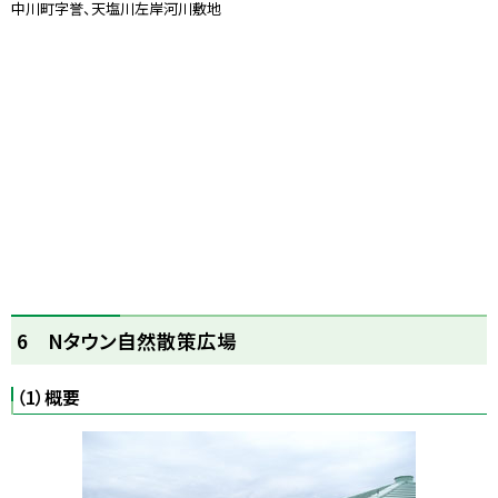
中川町字誉、天塩川左岸河川敷地
ト
6 Nタウン自然散策広場
ッ
プ
（1）概要
に
戻
る