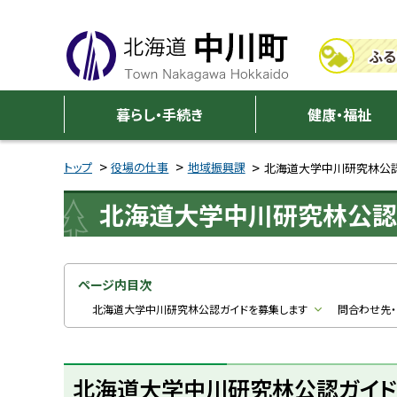
本
本
文
文
ふる
へ
へ
メ
戻
中
ニ
る
暮らし・手続き
健康・福祉
川
ュ
メ
ー
ニ
トップ
役場の仕事
地域振興課
北海道大学中川研究林公認
町
へ
ュ
北海道大学中川研究林公認
ー
へ
戻
る
ページ内目次
ペ
北海道大学中川研究林公認ガイドを募集します
問合わせ先
ー
ジ
北海道大学中川研究林公認ガイド
の