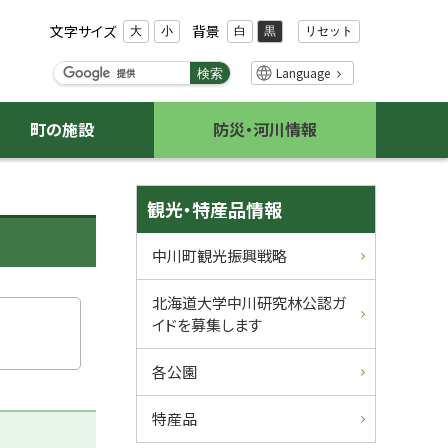
文字サイズ
背景
リセット
大
小
白
黒
検
Language
検索
索
キ
町の施設
防災・河川情報
ー
ワ
ー
サ
ド
観光・特産品情報
イ
中川町観光振興戦略
ド
北海道大学中川研究林公認ガ
・
イドを募集します
メ
各公園
ニ
特産品