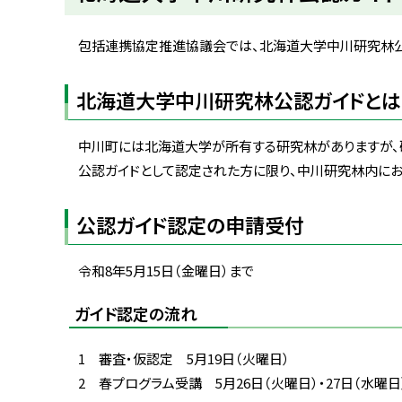
ト
ッ
包括連携協定推進協議会では、北海道大学中川研究林公
プ
へ
北海道大学中川研究林公認ガイドとは
戻
る
中川町には北海道大学が所有する研究林がありますが、
公認ガイドとして認定された方に限り、中川研究林内にお
公認ガイド認定の申請受付
令和
8
年
5
月
15
日（金曜日）まで
ガイド認定の流れ
1 審査・仮認定 5月19日（火曜日）
2 春プログラム受講 5月26日（火曜日）・27日（水曜