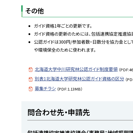
その他
ガイド資格1年ごとの更新です。
ガイド資格の更新のためには、包括連携協定推進協
公認ガイドは
300
円
/
参加者数・日数分を協力金とし
や環境保全のために使われます。
北海道大学中川研究林公認ガイド制度要領
（PDF:4
別表1北海道大学研究林公認ガイド資格の区分
（PD
募集チラシ
（PDF:1.13MB）
ト
問合わせ先・申請先
ッ
プ
に
包括連携協定推進協議会（事務局：地域振興課