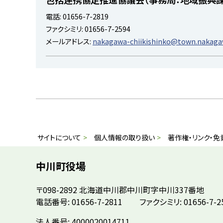
戻
電話:
01656-7-2819
る
ファクシミリ:
01656-7-2594
メールアドレス:
nakagawa-chiikishinko@town.nakagaw
ト
ッ
プ
に
本
サ
サイトについて
個人情報の取り扱い
著作権・リンク・免
戻
文
イ
る
へ
中川町役場
戻
ト
〒098-2892
北海道中川郡中川町字中川337番地
る
情
電話番号: 01656-7-2811
ファクシミリ: 01656-7-2
メ
ニ
報
法人番号: 4000020014711