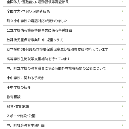
ド
全国体力・運動能力、運動習慣等調査結果
・
全国学力・学習状況調査結果
メ
町立小中学校の電話対応が変わりました
ニ
公立学校情報機器整備事業に係る各種計画
ュ
放課後児童保育事業「中川児童クラブ」
ー
就学援助（要保護及び準要保護児童生徒援助費支給）を行っています
高等学校生徒就学支援補助を行っています
中川町立学校の教育職員に係る時間外在校等時間の公表について
小中学校に関わる手続き
小中学校の紹介
教育相談
教育・文化施設
スポーツ施設・公園
中川町社会教育中期計画