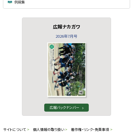
例規集
広報ナカガワ
2026年7月号
広報バックナンバー
本
サ
サイトについて
個人情報の取り扱い
著作権・リンク・免責事項