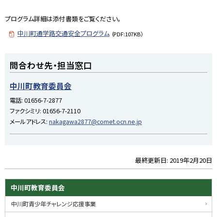
プログラム詳細は添付書類をご覧ください。
中川町通学路交通安全プログラム
（PDF:107KB）
ト
問合わせ先・担当窓口
ッ
プ
中川町教育委員会
に
電話:
01656-7-2877
戻
ファクシミリ:
01656-7-2110
る
メールアドレス:
nakagawa2877@comet.ocn.ne.jp
最終更新日:
2019年2月20日
ト
ッ
プ
サ
中川町教育委員会
に
イ
中川町青少年チャレンジ応援事業
戻
る