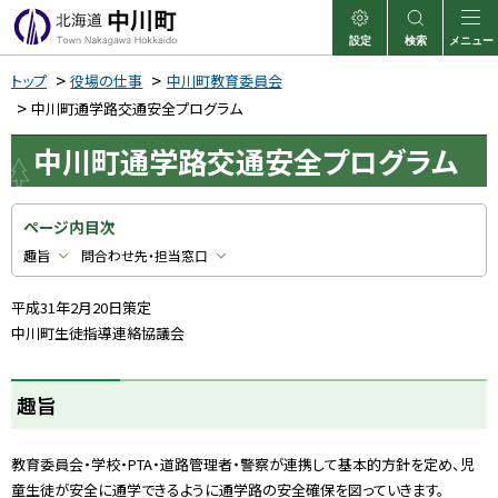
本
文
設定
検索
メニュー
中川町
表示
サイト内検索
へ
トップ
役場の仕事
中川町教育委員会
メ
中川町通学路交通安全プログラム
ニ
中川町通学路交通安全プログラム
ュ
ー
ページ内目次
へ
趣旨
問合わせ先・担当窓口
平成31年2月20日策定
中川町生徒指導連絡協議会
趣旨
教育委員会・学校・PTA・道路管理者・警察が連携して基本的方針を定め、児
童生徒が安全に通学できるように通学路の安全確保を図っていきます。