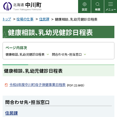
本
文
設定
検索
メニュー
中川町
表示
サイト内検索
へ
トップ
役場の仕事
住民課
健康相談、乳幼児健診日程表
メ
健康相談、乳幼児健診日程表
ニ
ュ
ー
ページ内目次
へ
健康相談、乳幼児健診日程表
問合わせ先・担当窓口
健康相談、乳幼児健診日程表
令和8年度中川町母子保健事業日程表
（PDF:22.6KB）
ト
問合わせ先・担当窓口
ッ
プ
住民課
に