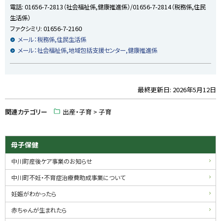
電話:
01656-7-2813（社会福祉係,健康推進係）/01656-7-2814（税務係,住民
戻
生活係）
る
ファクシミリ:
01656-7-2160
メール：税務係,住民生活係
メール：社会福祉係,地域包括支援センター,健康推進係
最終更新日:
2026年5月12日
ト
ッ
関連カテゴリー
出産・子育 > 子育
プ
に
戻
サ
母子保健
る
イ
中川町産後ケア事業のお知らせ
ド
中川町不妊・不育症治療費助成事業について
・
妊娠がわかったら
メ
赤ちゃんが生まれたら