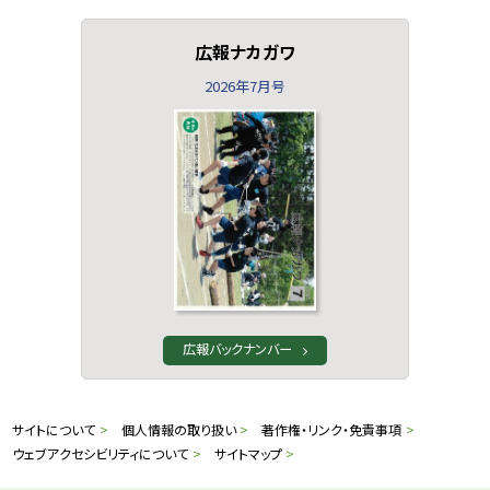
広報ナカガワ
2026年7月号
広報バックナンバー
本
サ
サイトについて
個人情報の取り扱い
著作権・リンク・免責事項
文
ウェブアクセシビリティについて
サイトマップ
イ
へ