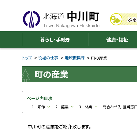
本
本
文
文
ふる
へ
へ
メ
戻
中
ニ
る
暮らし・手続き
健康・福祉
川
ュ
メ
ー
ニ
トップ
役場の仕事
地域振興課
町の産業
町
へ
ュ
町の産業
ー
へ
戻
る
ページ内目次
ペ
1 畑作
2 酪農
3 林業
問合わせ先・担当窓
ー
ジ
中川町の産業をご紹介致します。
の