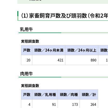
プ
に
（1）家畜飼育戸数及び頭羽数（令和2年
戻
る
乳用牛
実態調査数
戸数
頭数／24ヶ月未満
頭数／24ヶ月以上
頭数
20
421
890
1
肉用牛
実態調査数
戸数
頭数／乳用種
頭数／肉種
頭数／計
4
91
173
264