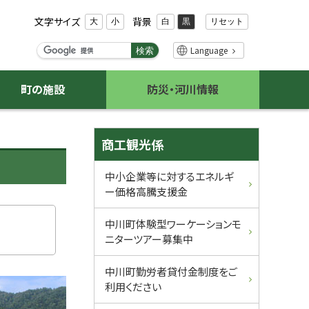
文字サイズ
背景
リセット
大
小
白
黒
検
Language
検索
索
キ
町の施設
防災・河川情報
ー
ワ
ー
サ
ド
商工観光係
イ
中小企業等に対するエネルギ
ー価格高騰支援金
ド
・
中川町体験型ワーケーションモ
ニターツアー募集中
メ
中川町勤労者貸付金制度をご
ニ
利用ください