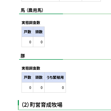
馬 （農用馬）
実態調査数
戸数
頭数
0
0
豚
実態調査数
戸数
頭数
うち繁殖用
0
0
0
（2）町営育成牧場