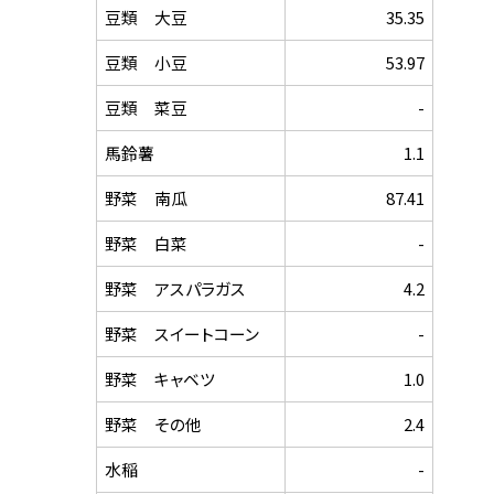
豆類 大豆
35.35
豆類 小豆
53.97
豆類 菜豆
-
馬鈴薯
1.1
野菜 南瓜
87.41
野菜 白菜
-
野菜 アスパラガス
4.2
野菜 スイートコーン
-
野菜 キャベツ
1.0
野菜 その他
2.4
水稲
-