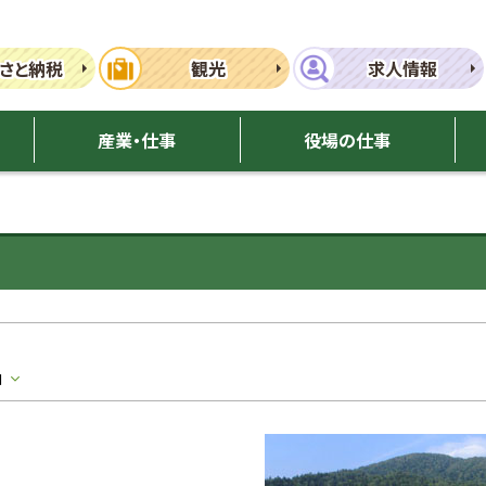
さと納税
観光
求人情報
産業・仕事
役場の仕事
口