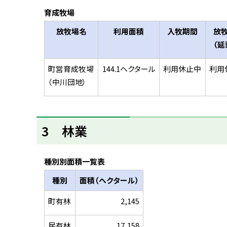
育成牧場
放牧場名
利用面積
入牧期間
放
（延
町営育成牧場
144.1ヘクタール
利用休止中
利用
（中川団地）
ト
3 林業
ッ
プ
に
種別別面積一覧表
戻
種別
面積（ヘクタール）
る
町有林
2,145
民有林
17,158