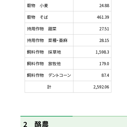
穀物 小麦
24.88
穀物 そば
461.39
持用作物 甜菜
27.51
持用作物 菜種・亜麻
28.15
飼料作物 採草地
1,598.3
飼料作物 放牧他
179.0
飼料作物 デントコーン
87.4
計
2,592.06
ト
2 酪農
ッ