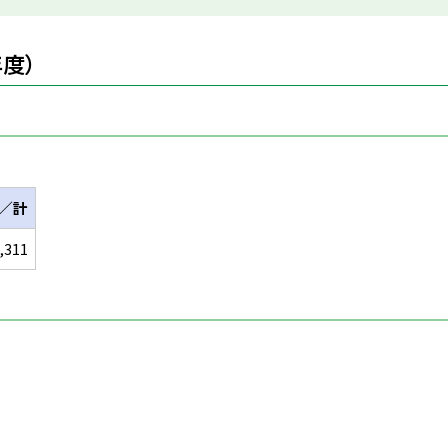
度）
／計
,311