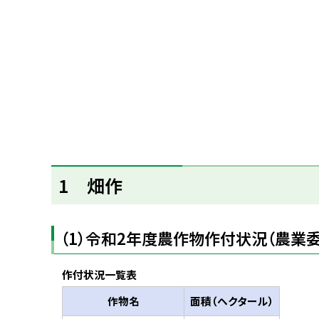
ト
ッ
プ
へ
戻
る
1 畑作
（1）令和2年度農作物作付状況（農業
作付状況一覧表
作物名
面積（ヘクタール）