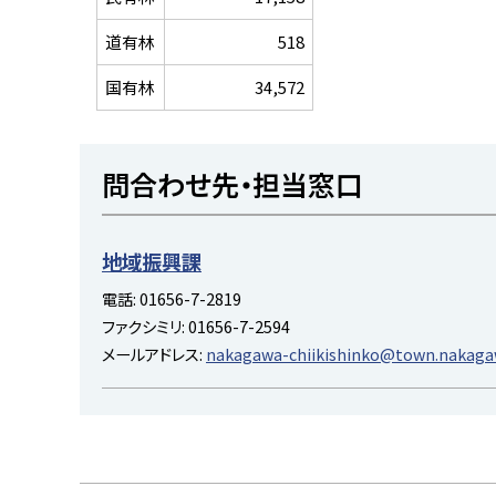
道有林
518
国有林
34,572
ト
問合わせ先・担当窓口
ッ
プ
に
地域振興課
戻
電話:
01656-7-2819
る
ファクシミリ:
01656-7-2594
メールアドレス:
nakagawa-chiikishinko@town.nakagaw
ト
ッ