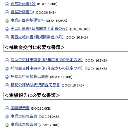
経営計画書（2）
（DOC:35.0KB）
経営計画書(3)
（DOC:36.5KB）
事業計画書基礎資料
（XLSX:16.9KB）
実習計画書（新規開業予定者のみ）
（DOC:36.5KB）
実習先報告書（新規開業者のみ）
（DOCX:20.9KB）
＜補助金交付に必要な書類＞
補助金交付申請書（R6年度までの認定の方）
（DOCX:16.7KB）
補助金交付申請書（R7年度からの認定の方）
（DOCX:16.3KB）
補助金申請額算出調書
（DOCX:13.2KB）
租税公課納付状況調査同意書
（DOCX:18.6KB）
＜実績報告に必要な書類＞
実績報告書
（DOC:30.0KB）
事業実施報告書
（DOC:24.0KB）
事業成果報告書
（XLSX:17.3KB）