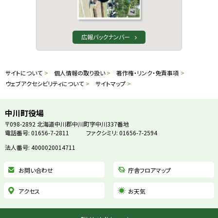
広報バックナンバー
本
サ
サイトについて
個人情報の取り扱い
著作権・リンク・免責事項
文
ウェブアクセシビリティについて
サイトマップ
イ
へ
戻
ト
中川町役場
る
〒098-2892
北海道中川郡中川町字中川337番地
情
電話番号: 01656-7-2811
ファクシミリ: 01656-7-2594
メ
ニ
法人番号: 4000020014711
報
ュ
お問い合わせ
庁舎フロアマップ
ー
へ
アクセス
お天気
戻
る