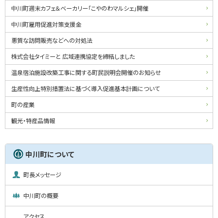
ニ
中川町週末カフェ＆ベーカリー「こやのわマルシェ」開催
ュ
中川町雇用促進対策支援金
ー
悪質な訪問販売などへの対処法
株式会社タイミーと 広域連携協定を締結しました
温泉宿泊施設改築工事に関する町民説明会開催のお知らせ
生産性向上特別措置法に基づく導入促進基本計画について
町の産業
観光・特産品情報
中川町について
町長メッセージ
中川町の概要
アクセス