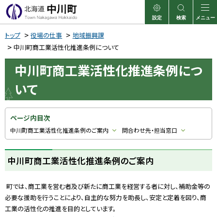
本
文
設定
検索
メニュー
中川町
表示
サイト内検索
へ
トップ
役場の仕事
地域振興課
メ
中川町商工業活性化推進条例について
ニ
中川町商工業活性化推進条例につ
ュ
いて
ー
へ
ページ内目次
中川町商工業活性化推進条例のご案内
問合わせ先・担当窓口
中川町商工業活性化推進条例のご案内
町では、商工業を営む者及び新たに商工業を経営する者に対し、補助金等の
必要な援助を行うことにより、自主的な努力を助長し、安定と定着を図り、商
工業の活性化の推進を目的としています。