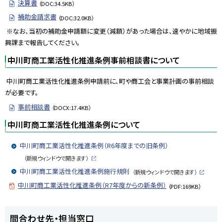
決算書
（DOC:34.5KB）
補助金請求書
（DOC:32.0KB）
※なお、当初の補助金申請額に変更（減額）があった場合は、速やかに地域振
興課まで報告してください。
中川町商工業活性化推進条例事前相談書について
中川町商工業活性化推進条例申請前に、町や商工会と事業計画の事前相談
が必要です。
事前相談書
（DOCX:17.4KB）
中川町商工業活性化推進条例について
中川町商工業活性化推進条例（R6年度までの旧条例）
（新規ウィンドウで開きます）
外
部
中川町商工業活性化推進条例施行規則
（新規ウィンドウで開きます）
サ
外
イ
部
中川町商工業活性化推進条例（R7年度からの新条例）
（PDF:169KB）
ト
サ
イ
ト
ト
問合わせ先・担当窓口