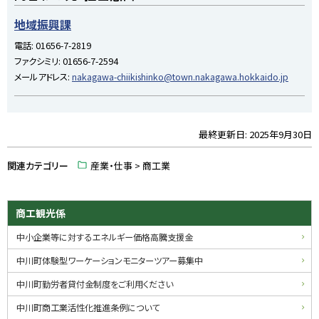
ッ
プ
地域振興課
に
電話:
01656-7-2819
戻
ファクシミリ:
01656-7-2594
る
メールアドレス:
nakagawa-chiikishinko@town.nakagawa.hokkaido.jp
最終更新日:
2025年9月30日
ト
ッ
関連カテゴリー
産業・仕事 > 商工業
プ
に
戻
サ
商工観光係
る
イ
中小企業等に対するエネルギー価格高騰支援金
ド
中川町体験型ワーケーションモニターツアー募集中
・
中川町勤労者貸付金制度をご利用ください
メ
中川町商工業活性化推進条例について