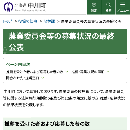
本
文
設定
検索
メニュー
中川町
表示
サイト内検索
へ
トップ
役場の仕事
農林課
農業委員会等の募集状況の最終公表
メ
農業委員会等の募集状況の最終
ニ
ュ
公表
ー
へ
ページ内目次
推薦を受けた者および応募した者の数
推薦・募集状況の詳細
問合わせ先・担当窓口
中川町において募集しております、農業委員の候補者について、農業委員会
等に関する法律施行規則第6条及び第12条の規定に基づき、推薦・応募状況
の結果状況を公表します。
推薦を受けた者および応募した者の数