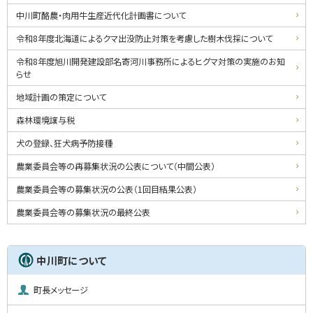
ー
中川町酪農・肉用牛生産近代化計画書について
令和8年度北海道によるクマ出没防止対策を考慮した樹木伐採について
令和8年度旭川開発建設部名寄河川事務所によるヒグマ対策の実施のお知
らせ
地域計画の策定について
森林環境譲与税
犬の登録、狂犬病予防接種
農業委員会等の再募集状況の公表について（中間公表）
農業委員会等の募集状況の公表（1回目結果公表）
農業委員会等の募集状況の最終公表
中川町について
町長メッセージ