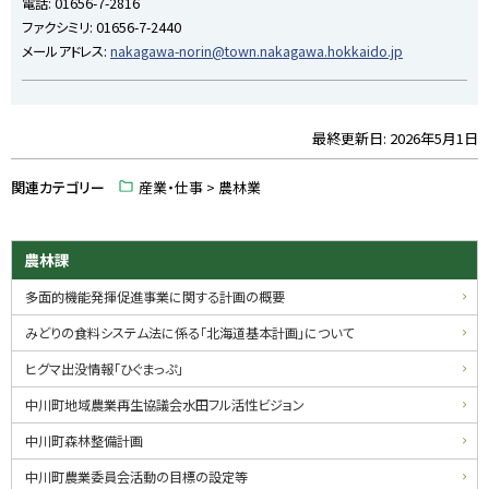
電話:
01656-7-2816
戻
ファクシミリ:
01656-7-2440
る
メールアドレス:
nakagawa-norin@town.nakagawa.hokkaido.jp
最終更新日:
2026年5月1日
ト
ッ
関連カテゴリー
産業・仕事 > 農林業
プ
に
戻
サ
農林課
る
イ
多面的機能発揮促進事業に関する計画の概要
ド
みどりの食料システム法に係る「北海道基本計画」について
・
ヒグマ出没情報「ひぐまっぷ」
メ
中川町地域農業再生協議会水田フル活性ビジョン
ニ
中川町森林整備計画
ュ
中川町農業委員会活動の目標の設定等