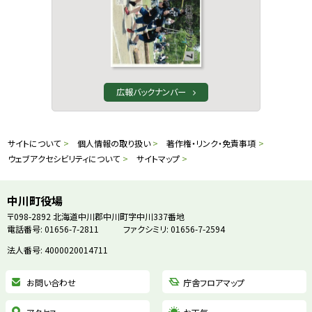
広報バックナンバー
本
サ
サイトについて
個人情報の取り扱い
著作権・リンク・免責事項
文
ウェブアクセシビリティについて
サイトマップ
イ
へ
戻
ト
中川町役場
る
〒098-2892
北海道中川郡中川町字中川337番地
情
電話番号: 01656-7-2811
ファクシミリ: 01656-7-2594
メ
ニ
法人番号: 4000020014711
報
ュ
お問い合わせ
庁舎フロアマップ
ー
へ