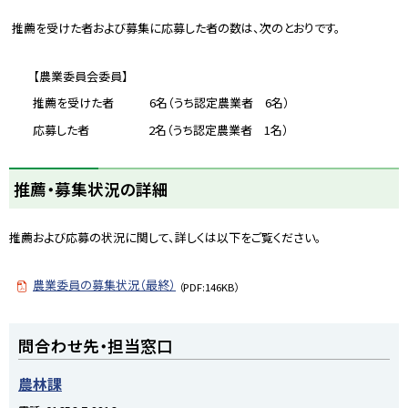
推薦を受けた者および募集に応募した者の数は、次のとおりです。
【農業委員会委員】
推薦を受けた者 6名（うち認定農業者 6名）
応募した者 2名（うち認定農業者 1名）
ト
推薦・募集状況の詳細
ッ
プ
推薦および応募の状況に関して、詳しくは以下をご覧ください。
に
戻
る
農業委員の募集状況（最終）
（PDF:146KB）
ト
問合わせ先・担当窓口
ッ
プ
農林課
に