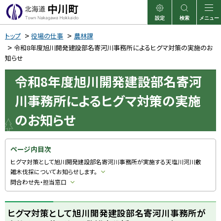
本
文
設定
検索
メニュー
中川町
表示
サイト内検索
へ
トップ
役場の仕事
農林課
メ
令和8年度旭川開発建設部名寄河川事務所によるヒグマ対策の実施のお
知らせ
ニ
ュ
令和8年度旭川開発建設部名寄河
ー
川事務所によるヒグマ対策の実施
へ
のお知らせ
ページ内目次
ヒグマ対策として旭川開発建設部名寄河川事務所が実施する天塩川河川敷
雑木伐採についてお知らせします。
問合わせ先・担当窓口
ヒグマ対策として旭川開発建設部名寄河川事務所が