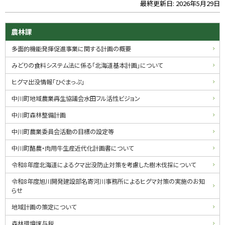
最終更新日:
2026年5月29日
ト
ッ
プ
サ
農林課
に
イ
多面的機能発揮促進事業に関する計画の概要
戻
る
ド
みどりの食料システム法に係る「北海道基本計画」について
・
ヒグマ出没情報「ひぐまっぷ」
メ
中川町地域農業再生協議会水田フル活性ビジョン
ニ
中川町森林整備計画
ュ
中川町農業委員会活動の目標の設定等
ー
中川町酪農・肉用牛生産近代化計画書について
令和8年度北海道によるクマ出没防止対策を考慮した樹木伐採について
令和8年度旭川開発建設部名寄河川事務所によるヒグマ対策の実施のお知
らせ
地域計画の策定について
森林環境譲与税