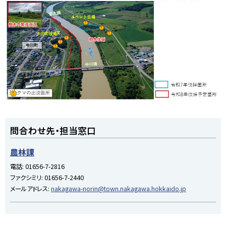
ト
問合わせ先・担当窓口
ッ
プ
農林課
に
電話:
01656-7-2816
戻
ファクシミリ:
01656-7-2440
る
メールアドレス:
nakagawa-norin@town.nakagawa.hokkaido.jp