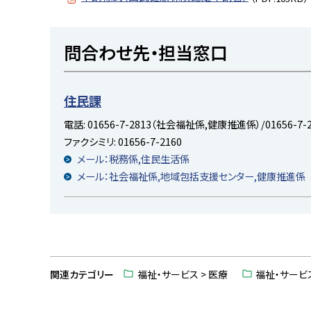
ト
問合わせ先・担当窓口
ッ
プ
に
住民課
戻
電話:
01656-7-2813（社会福祉係,健康推進係）/01656-7
る
ファクシミリ:
01656-7-2160
メール：税務係,住民生活係
メール：社会福祉係,地域包括支援センター,健康推進係
ト
ッ
関連カテゴリー
福祉・サービス > 医療
福祉・サービス
プ
に