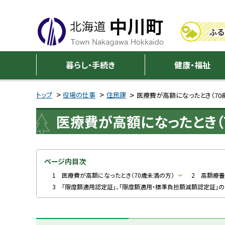
本
本
文
文
ふる
へ
へ
メ
戻
中
ニ
る
暮らし・手続き
健康・福祉
川
ュ
メ
ー
ニ
トップ
役場の仕事
住民課
医療費が高額になったとき（70
町
へ
ュ
医療費が高額になったとき（
ー
へ
戻
る
ページ内目次
ペ
1 医療費が高額になったとき（70歳未満の方）
2 高額療
3 「限度額適用認定証」、「限度額適用・標準負担額減額認定証」
ー
ジ
の