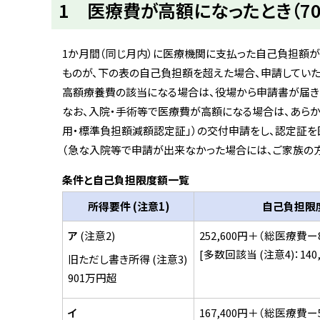
1 医療費が高額になったとき（7
ト
ッ
プ
1か月間（同じ月内）に医療機関に支払った自己負担額が、
へ
ものが、下の表の自己負担額を超えた場合、申請していた
戻
高額療養費の該当になる場合は、役場から申請書が届き
る
なお、入院・手術等で医療費が高額になる場合は、あら
用・標準負担額減額認定証」）の交付申請をし、認定証
（急な入院等で申請が出来なかった場合には、ご家族の
条件と自己負担限度額一覧
所得要件 (注意1)
自己負担限
ア
(注意2)
252,600円＋（総医療費ー8
[多数回該当 (注意4)：140,
旧ただし書き所得 (注意3)
901万円超
イ
167,400円＋（総医療費ー5