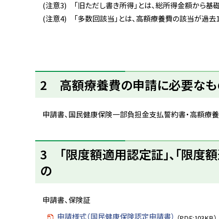
(注意3) 「旧ただし書き所得」とは、総所得金額から基
(注意4) 「多数回該当」とは、高額療養費の該当が過去
ト
2 高額療養費の申請に必要なも
ッ
プ
に
申請書、国民健康保険一部負担金支払誓約書・高額療養
戻
る
ト
3 「限度額適用認定証」、「限度
ッ
の
プ
に
戻
申請書、保険証
る
申請様式（国民健康保険認定申請書）
（PDF:103KB）