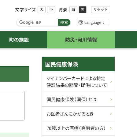
文字サイズ
背景
リセット
大
小
白
黒
検
Language
検索
索
キ
町の施設
防災・河川情報
ー
ワ
ー
サ
ド
国民健康保険
イ
マイナンバーカードによる特定
健診結果の閲覧・提供について
ド
・
国民健康保険（国保）とは
メ
お医者さんにかかるとき
ニ
70歳以上の医療（高齢者の方）