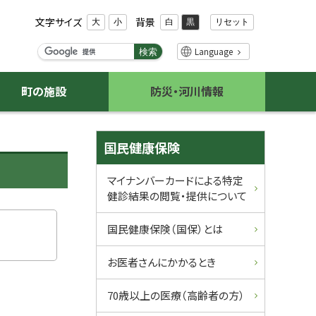
文字サイズ
背景
リセット
大
小
白
黒
検
Language
検索
索
キ
町の施設
防災・河川情報
ー
ワ
ー
サ
ド
国民健康保険
イ
マイナンバーカードによる特定
健診結果の閲覧・提供について
ド
・
国民健康保険（国保）とは
メ
お医者さんにかかるとき
ニ
70歳以上の医療（高齢者の方）