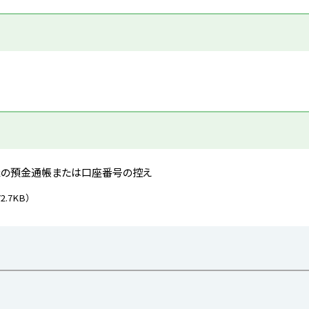
義の預金通帳または口座番号の控え
72.7KB）