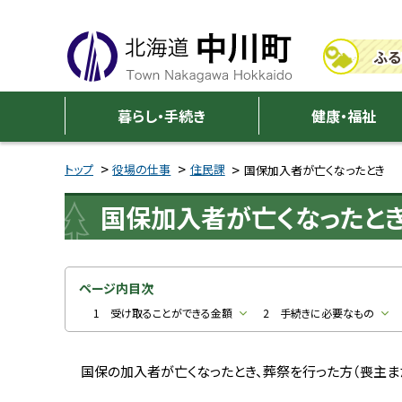
本
本
文
文
ふる
へ
へ
メ
戻
中
ニ
る
暮らし・手続き
健康・福祉
川
ュ
メ
ー
ニ
トップ
役場の仕事
住民課
国保加入者が亡くなったとき
町
へ
ュ
国保加入者が亡くなったと
ー
へ
戻
る
ページ内目次
ペ
1 受け取ることができる金額
2 手続きに必要なもの
ー
ジ
国保の加入者が亡くなったとき、葬祭を行った方（喪主ま
の