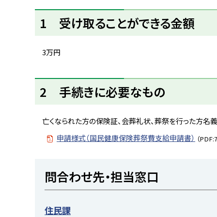
ト
ッ
1 受け取ることができる金額
プ
へ
3万円
戻
る
ト
2 手続きに必要なもの
ッ
プ
に
亡くなられた方の保険証、会葬礼状、葬祭を行った方名
戻
申請様式（国民健康保険葬祭費支給申請書）
（PDF:
る
ト
問合わせ先・担当窓口
ッ
プ
に
住民課