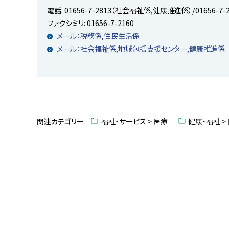
戻
電話:
01656-7-2813（社会福祉係,健康推進係）/01656-7
る
ファクシミリ:
01656-7-2160
メール：税務係,住民生活係
メール：社会福祉係,地域包括支援センター,健康推進係
ト
ッ
関連カテゴリー
福祉・サービス > 医療
健康・福祉 
プ
に
戻
る