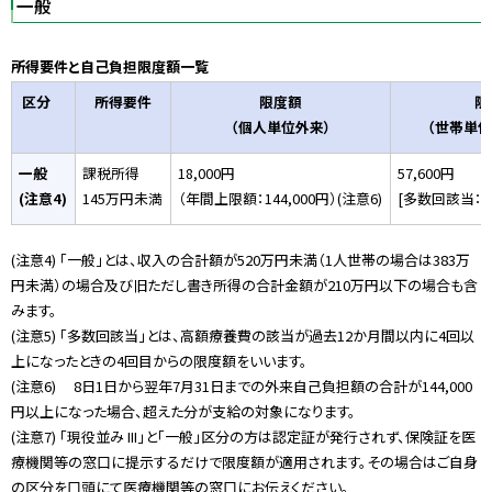
一般
所得要件と自己負担限度額一覧
区分
所得要件
限度額
限
（個人単位外来）
（世帯単位
一般
課税所得
18,000円
57,600円
(注意4)
145万円未満
（年間上限額：144,000円）(注意6)
[多数回該当：44,
(注意4) 「一般」とは、収入の合計額が520万円未満（1人世帯の場合は383万
円未満）の場合及び旧ただし書き所得の合計金額が210万円以下の場合も含
みます。
(注意5) 「多数回該当」とは、高額療養費の該当が過去12か月間以内に4回以
上になったときの4回目からの限度額をいいます。
(注意6) 8日1日から翌年7月31日までの外来自己負担額の合計が144,000
円以上になった場合、超えた分が支給の対象になります。
(注意7) 「現役並み III」と「一般」区分の方は認定証が発行されず、保険証を医
療機関等の窓口に提示するだけで限度額が適用されます。その場合はご自身
の区分を口頭にて医療機関等の窓口にお伝えください。