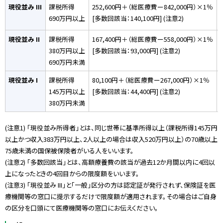
現役並み III
課税所得
252,600円＋（総医療費ー842,000円）×1％
690万円以上
[多数回該当：140,100円] (注意2)
現役並み II
課税所得
167,400円＋（総医療費ー558,000円）×1％
380万円以上
[多数回該当：93,000円] (注意2)
690万円未満
現役並み I
課税所得
80,100円＋（総医療費ー267,000円）×1％
145万円以上
[多数回該当：44,400円] (注意2)
380万円未満
(注意1) 「現役並み所得者」とは、同じ世帯に基準所得以上（課税所得145万円
以上かつ収入383万円以上、2人以上の場合は収入520万円以上）の70歳以上
75歳未満の国保被保険者がいる人をいいます。
(注意2) 「多数回該当」とは、高額療養費の該当が過去12か月間以内に4回以
上になったときの4回目からの限度額をいいます。
(注意3) 「現役並み III」と「一般」区分の方は認定証が発行されず、保険証を医
療機関等の窓口に提示するだけで限度額が適用されます。その場合はご自身
の区分を口頭にて医療機関等の窓口にお伝えください。