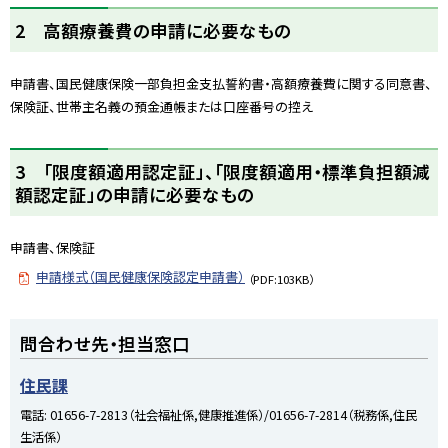
ト
2 高額療養費の申請に必要なもの
ッ
プ
申請書、国民健康保険一部負担金支払誓約書・高額療養費に関する同意書、
に
保険証、世帯主名義の預金通帳または口座番号の控え
戻
る
ト
3 「限度額適用認定証」、「限度額適用・標準負担額減
ッ
額認定証」の申請に必要なもの
プ
に
申請書、保険証
戻
る
申請様式（国民健康保険認定申請書）
（PDF:103KB）
ト
問合わせ先・担当窓口
ッ
プ
住民課
に
電話:
01656-7-2813（社会福祉係,健康推進係）/01656-7-2814（税務係,住民
戻
生活係）
る