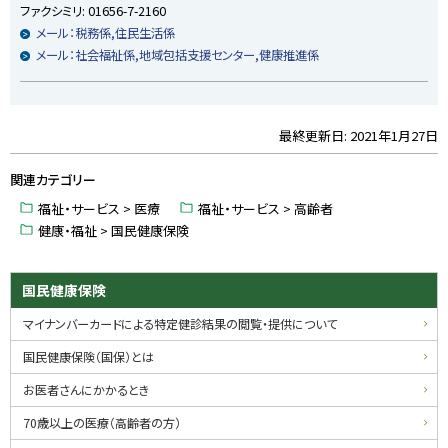
ファクシミリ:
01656-7-2160
メール：税務係,住民生活係
メール：社会福祉係,地域包括支援センター,健康推進係
最終更新日:
2021年1月27日
ト
ッ
関連カテゴリー
プ
に
福祉・サービス > 医療
福祉・サービス > 高齢者
戻
健康・福祉 > 国民健康保険
る
サ
国民健康保険
イ
マイナンバーカードによる特定健診結果の閲覧・提供について
ド
国民健康保険（国保）とは
・
お医者さんにかかるとき
メ
70歳以上の医療（高齢者の方）