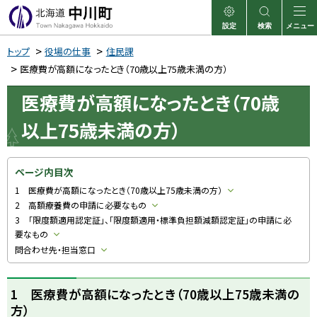
本
文
設定
検索
メニュー
中川町
表示
サイト内検索
へ
トップ
役場の仕事
住民課
メ
医療費が高額になったとき（70歳以上75歳未満の方）
ニ
医療費が高額になったとき（70歳
ュ
以上75歳未満の方）
ー
へ
ページ内目次
1 医療費が高額になったとき（70歳以上75歳未満の方）
2 高額療養費の申請に必要なもの
3 「限度額適用認定証」、「限度額適用・標準負担額減額認定証」の申請に必
要なもの
問合わせ先・担当窓口
1 医療費が高額になったとき（70歳以上75歳未満の
方）