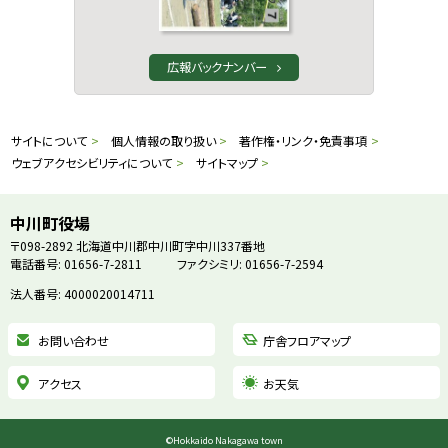
広報バックナンバー
本
サ
サイトについて
個人情報の取り扱い
著作権・リンク・免責事項
文
ウェブアクセシビリティについて
サイトマップ
イ
へ
戻
ト
中川町役場
る
〒098-2892
北海道中川郡中川町字中川337番地
情
電話番号: 01656-7-2811
ファクシミリ: 01656-7-2594
メ
ニ
法人番号: 4000020014711
報
ュ
お問い合わせ
庁舎フロアマップ
ー
へ
アクセス
お天気
戻
る
©
Hokkaido Nakagawa town