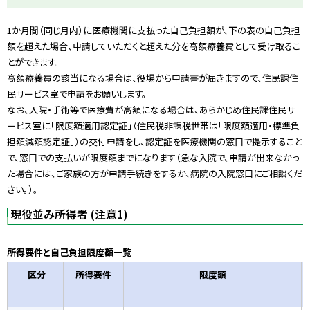
1か月間（同じ月内）に医療機関に支払った自己負担額が、下の表の自己負担
額を超えた場合、申請していただくと超えた分を高額療養費として受け取るこ
とができます。
高額療養費の該当になる場合は、役場から申請書が届きますので、住民課住
民サービス室で申請をお願いします。
なお、入院・手術等で医療費が高額になる場合は、あらかじめ住民課住民サ
ービス室に「限度額適用認定証」（住民税非課税世帯は「限度額適用・標準負
担額減額認定証」）の交付申請をし、認定証を医療機関の窓口で提示すること
で、窓口での支払いが限度額までになります（急な入院で、申請が出来なかっ
た場合には、ご家族の方が申請手続きをするか、病院の入院窓口にご相談くだ
さい。）。
現役並み所得者 (注意1)
所得要件と自己負担限度額一覧
区分
所得要件
限度額