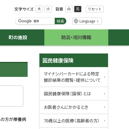
文字サイズ
背景
リセット
大
小
白
黒
検
Language
検索
索
キ
町の施設
防災・河川情報
ー
ワ
ー
サ
ド
国民健康保険
イ
マイナンバーカードによる特定
健診結果の閲覧・提供について
ド
・
国民健康保険（国保）とは
メ
お医者さんにかかるとき
ニ
上の方が療養病
70歳以上の医療（高齢者の方）