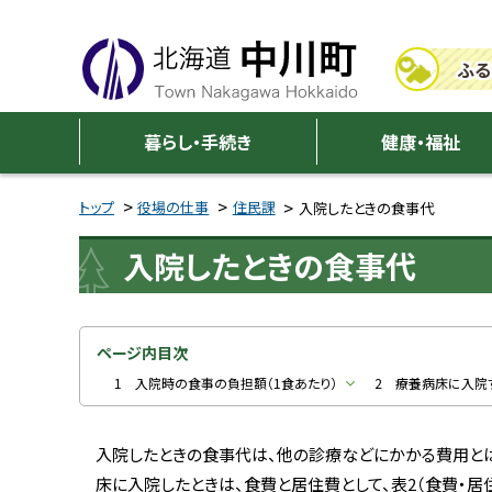
本
本
文
文
ふる
へ
へ
メ
戻
中
ニ
る
暮らし・手続き
健康・福祉
川
ュ
メ
ー
ニ
トップ
役場の仕事
住民課
入院したときの食事代
町
へ
ュ
入院したときの食事代
ー
へ
戻
る
ページ内目次
ペ
1 入院時の食事の負担額（1食あたり）
2 療養病床に入院
ー
ジ
入院したときの食事代は、他の診療などにかかる費用とは
の
床に入院したときは、食費と居住費として、表2（食費・