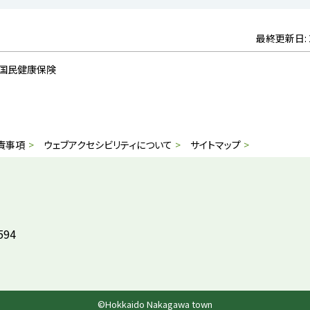
最終更新日:
> 国民健康保険
責事項
ウェブアクセシビリティについて
サイトマップ
594
©
Hokkaido Nakagawa town