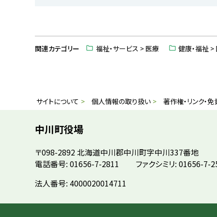
ト
ッ
関連カテゴリー
福祉・サービス > 医療
健康・福祉 
プ
に
戻
る
本
サ
サイトについて
個人情報の取り扱い
著作権・リンク・免
文
イ
へ
中川町役場
戻
ト
〒098-2892
北海道中川郡中川町字中川337番地
る
情
電話番号: 01656-7-2811
ファクシミリ: 01656-7-2
メ
ニ
報
法人番号: 4000020014711
ュ
ー