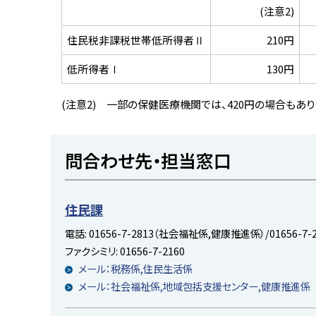
(注意2)
住民税非課税世帯低所得者Ⅱ
210円
低所得者Ⅰ
130円
(注意2) 一部の保健医療機関では、420円の場合もあり
ト
問合わせ先・担当窓口
ッ
プ
に
住民課
戻
電話:
01656-7-2813（社会福祉係,健康推進係）/01656-7
る
ファクシミリ:
01656-7-2160
メール：税務係,住民生活係
メール：社会福祉係,地域包括支援センター,健康推進係