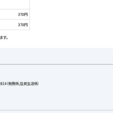
370円
370円
ます。
-2814（税務係,住民生活係）