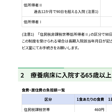
低所得者Ⅱ
過去12か月で90日を超える入院 (注意1)
低所得者Ⅰ
(注意1) 「住民税非課税世帯低所得者Ⅱ」の区分で90
この制度を受けられる場合は長期入院該当年月日が記さ
ビス室にてお手続きをお願いします。
ト
2 療養病床に入院する65歳以
ッ
プ
に
食費・居住費の負担額一覧
戻
区分
1食あたりの食費
1
る
住民税課税世帯
460円