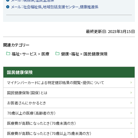
メール：社会福祉係,地域包括支援センター,健康推進係
最終更新日:
2023年3月15日
ト
ッ
関連カテゴリー
プ
に
福祉・サービス > 医療
健康・福祉 > 国民健康保険
戻
る
サ
国民健康保険
イ
マイナンバーカードによる特定健診結果の閲覧・提供について
ド
国民健康保険（国保）とは
・
お医者さんにかかるとき
メ
70歳以上の医療（高齢者の方）
ニ
医療費が高額になったとき（70歳未満の方）
ュ
医療費が高額になったとき（70歳以上75歳未満の方）