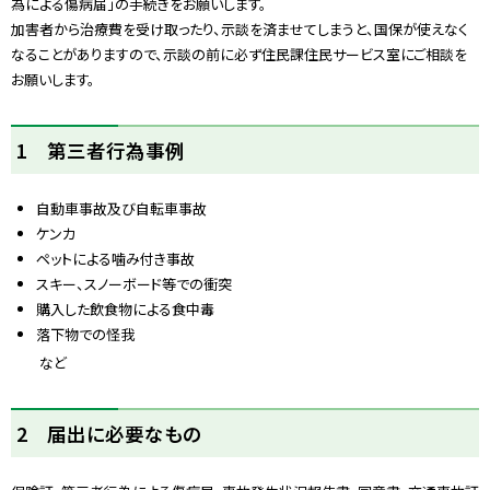
為による傷病届」の手続きをお願いします。
加害者から治療費を受け取ったり、示談を済ませてしまうと、国保が使えなく
なることがありますので、示談の前に必ず住民課住民サービス室にご相談を
お願いします。
1 第三者行為事例
自動車事故及び自転車事故
ケンカ
ペットによる噛み付き事故
スキー、スノーボード等での衝突
購入した飲食物による食中毒
落下物での怪我
など
ト
2 届出に必要なもの
ッ
プ