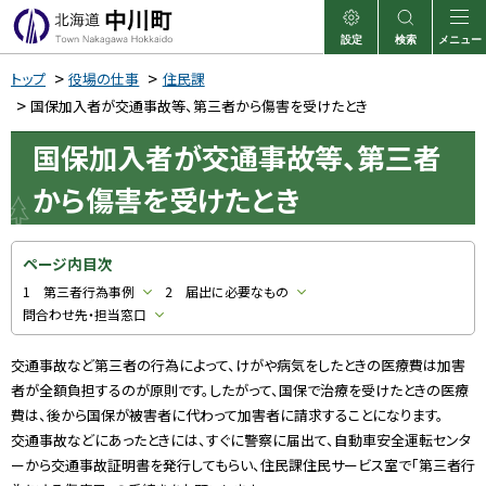
本
文
設定
検索
メニュー
中川町
表示
サイト内検索
へ
トップ
役場の仕事
住民課
メ
国保加入者が交通事故等、第三者から傷害を受けたとき
ニ
国保加入者が交通事故等、第三者
ュ
から傷害を受けたとき
ー
へ
ページ内目次
1 第三者行為事例
2 届出に必要なもの
問合わせ先・担当窓口
交通事故など第三者の行為によって、けがや病気をしたときの医療費は加害
者が全額負担するのが原則です。したがって、国保で治療を受けたときの医療
費は、後から国保が被害者に代わって加害者に請求することになります。
交通事故などにあったときには、すぐに警察に届出て、自動車安全運転センタ
ーから交通事故証明書を発行してもらい、住民課住民サービス室で「第三者行