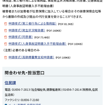
保険証、第三者行為による傷病届、事故発生状況報告書、同意書、交通事故証
に
明書（人身事故証明書入手不能理由書）
戻
被害者または加害者が任意保険に加入している場合はその損害保険会社等
る
から書類の作成及び提出の代行支援を受けることができます。
申請様式（第三者行為による傷病届）
（PDF:81.3KB）
申請様式（発生状況報告書）
（PDF:160KB）
申請様式（同意書）
（PDF:75.4KB）
申請様式（人身事故証明書入手不能理由書）
（PDF:103KB）
（注意）必要のある場合のみ
申請様式（高額療養費支給申請書）
（PDF:109KB）
ト
問合わせ先・担当窓口
ッ
プ
住民課
に
電話:
01656-7-2813（社会福祉係,健康推進係）/01656-7-2814（税務係,住民
戻
生活係）
る
ファクシミリ:
01656-7-2160
メール：税務係,住民生活係