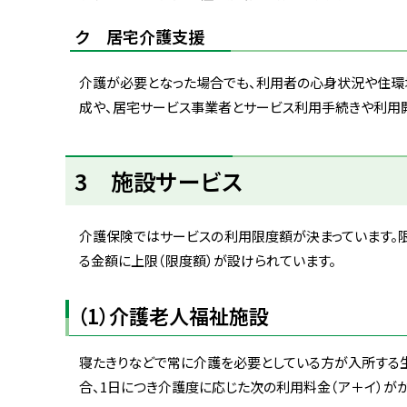
ク 居宅介護支援
介護が必要となった場合でも、利用者の心身状況や住環
成や、居宅サービス事業者とサービス利用手続きや利用
ト
3 施設サービス
ッ
プ
に
介護保険ではサービスの利用限度額が決まっています。
戻
る金額に上限（限度額）が設けられています。
る
（1）介護老人福祉施設
寝たきりなどで常に介護を必要としている方が入所する生
合、1日につき介護度に応じた次の利用料金（ア＋イ）がか