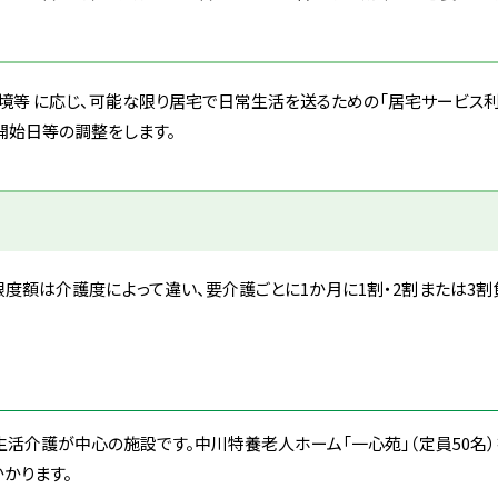
境等 に応じ、可能な限り居宅で日常生活を送るための「居宅サービス利
開始日等の調整をします。
限度額は介護度によって違い、
要介護ごとに1か月に1割・2割または3
活介護が中心の施設です。中川特養老人ホーム「一心苑」（定員50名
かります。