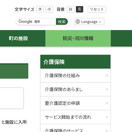
文字サイズ
背景
リセット
大
小
白
黒
検
Language
検索
索
キ
町の施設
防災・河川情報
ー
ワ
ー
サ
ド
介護保険
イ
介護保険の仕組み
ド
介護保険のあらまし
・
要介護認定の申請
メ
サービス開始までの流れ
ニ
）と施設に入所
介護保険のサービス