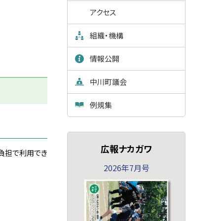
アクセス
組織・機構
情報公開
中川町議会
例規集
広報ナカガワ
割負担で利用でき
2026年7月号