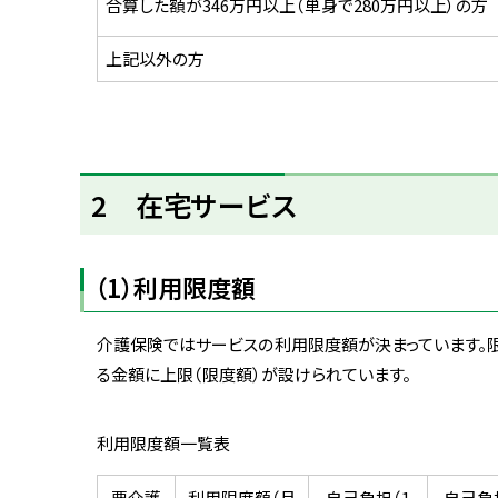
合算した額が346万円以上（単身で280万円以上）の方
上記以外の方
ト
2 在宅サービス
ッ
プ
に
（1）利用限度額
戻
る
介護保険ではサービスの利用限度額が決まっています。
る金額に上限（限度額）が設けられています。
利用限度額一覧表
要介護
利用限度額（月
自己負担（1
自己負