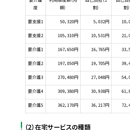
度
額）
割）
割
要支援1
50，320円
5，032円
10，
要支援2
105，310円
10，531円
21，
要介護1
167，650円
16，765円
33，
要介護2
197，050円
19，705円
39，
要介護3
270，480円
27，048円
54，
要介護4
309，380円
30，938円
61，
要介護5
362，170円
36，217円
72，
（2）在宅サービスの種類