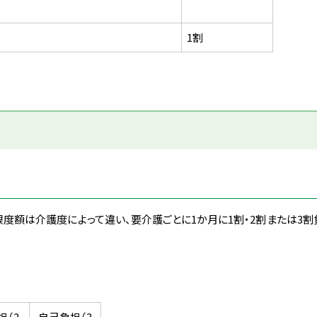
1割
限度額は介護度によって違い、
要介護ごとに1か月に1割・2割または3
担（2
自己負担（3