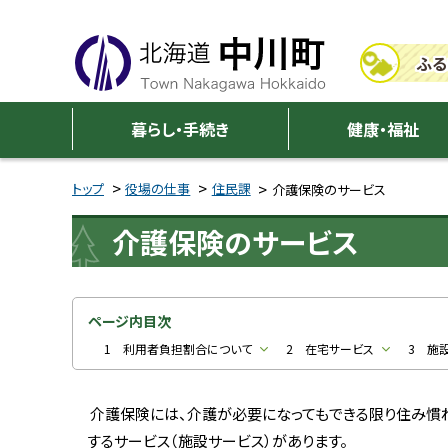
本
本
文
文
ふる
へ
へ
メ
戻
中
ニ
る
暮らし・手続き
健康・福祉
川
ュ
メ
ー
ニ
トップ
役場の仕事
住民課
介護保険のサービス
町
へ
ュ
介護保険のサービス
ー
へ
戻
る
ページ内目次
ペ
1 利用者負担割合について
2 在宅サービス
3 施
ー
ジ
介護保険には、介護が必要になってもできる限り住み慣
の
するサービス（施設サービス）があります。