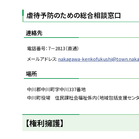
る
虐待予防のための総合相談窓口
連絡先
電話番号：7－2813（直通）
メールアドレス:
nakagawa-kenkofukushi@town.naka
場所
中川郡中川町字中川337番地
中川町役場 住民課社会福祉係内（地域包括支援セン
ト
【権利擁護】
ッ
プ