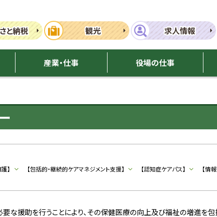
さと納税
観光
求人情報
産業・仕事
役場の仕事
ー
擁護】
【包括的・継続的ケアマネジメント支援】
【認知症ケアパス】
【情報
要な援助を行うことにより、その保健医療の向上及び福祉の増進を包