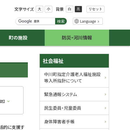
文字サイズ
背景
リセット
大
小
白
黒
検
Language
検索
索
キ
町の施設
防災・河川情報
ー
ワ
ー
サ
ド
社会福祉
イ
中川町指定介護老人福祉施設
等入所指針について
ド
・
緊急通報システム
誌】
メ
民生委員・児童委員
ニ
身体障害者手帳
括的に支援す