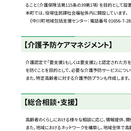
ト
ること（介護保険法第115条の39第1項）を目的として設
ッ
本町では、役場住民課社会福祉係内に開設しています。
プ
《中川町地域包括支援センター：電話番号 01656-7-2813（
へ
戻
【介護予防ケアマネジメント】
る
介護認定で「要支援1もしくは要支援2」と認定された方
を防ぐことを目的として、必要な介護予防サービスについ
また、特定高齢者に対する介護予防プランも作成します。
ト
【総合相談・支援】
ッ
プ
に
高齢者のくらしにおける様々な相談に応じ、情報提供、関
戻
また、地域におけるネットワークを構築し、地域全体で高