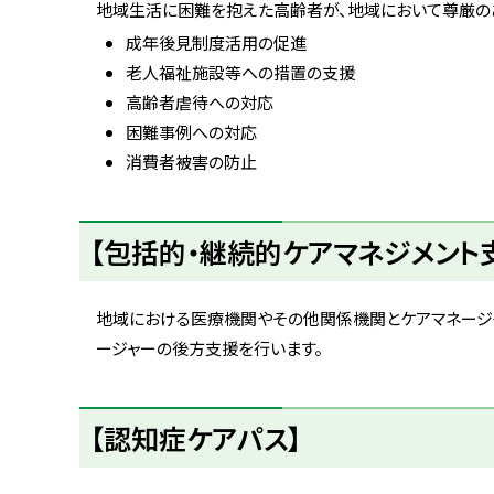
に
地域生活に困難を抱えた高齢者が、地域において尊厳のあ
戻
成年後見制度活用の促進
る
老人福祉施設等への措置の支援
高齢者虐待への対応
困難事例への対応
消費者被害の防止
ト
【包括的・継続的ケアマネジメント
ッ
プ
に
地域における医療機関やその他関係機関とケアマネージ
戻
ージャーの後方支援を行います。
る
ト
【認知症ケアパス】
ッ
プ