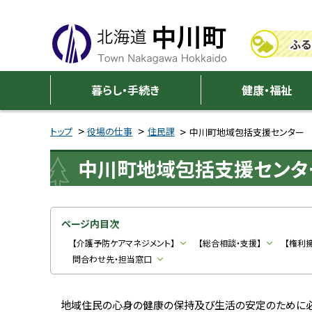
本
本
文
文
ふる
へ
へ
メ
戻
中
ニ
る
暮らし・手続き
健康・福祉
川
ュ
メ
ー
ニ
トップ
役場の仕事
住民課
中川町地域包括支援センター
町
へ
ュ
中川町地域包括支援センタ
ー
へ
戻
る
ページ内目次
ペ
【介護予防ケアマネジメント】
【総合相談・支援】
【権利
問合わせ先・担当窓口
ー
ジ
の
地域住民の心身の健康の保持及び生活の安定のために必