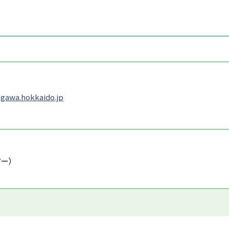
gawa.hokkaido.jp
ター）