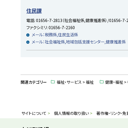
に
住民課
戻
電話:
01656-7-2813（社会福祉係,健康推進係）/01656-7
る
ファクシミリ:
01656-7-2160
メール：税務係,住民生活係
メール：社会福祉係,地域包括支援センター,健康推進係
ト
ッ
関連カテゴリー
福祉・サービス > 福祉
健康・福祉 >
プ
に
戻
る
本
サ
サイトについて
個人情報の取り扱い
著作権・リンク・免
文
イ