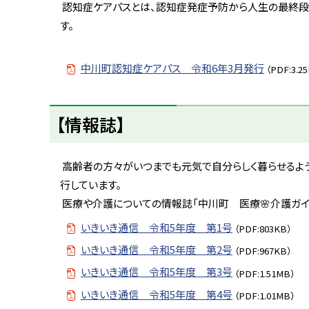
に
認知症ケアパスとは、認知症発症予防から人生の最終段
戻
す。
る
中川町認知症ケアパス 令和6年3月発行
（PDF:3.2
ト
【情報誌】
ッ
プ
に
高齢者の方々がいつまでも元気で自分らしく暮らせるよ
戻
行しています。
る
医療や介護についての情報誌「中川町 医療🌸介護ガイ
いきいき通信 令和5年度 第1号
（PDF:803KB）
いきいき通信 令和5年度 第2号
（PDF:967KB）
いきいき通信 令和5年度 第3号
（PDF:1.51MB）
いきいき通信 令和5年度 第4号
（PDF:1.01MB）