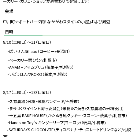
ーカリー・カフェ・ショップが週替わりで登場します！
会場
中川町ナポートパーク内「なかがわスタイルの小屋」および周辺
日時
8/10
（土曜日）～
11
（日曜日）
・
ばいせん屋habu
（コーヒー
/長沼町
）
・
ベーカリー栞（パン
/札幌市
）
・AMAM +アマムプリュ（焼菓子/札幌市）
・いどうほんやKOKO（絵本/札幌市）
8/17
（土曜日）～
18（日曜日）
・久慈農場（米粉・米粉パンケーキ
/石狩
市）
・まちづくりイベント実行委員会（米粉たこ焼き
/久慈農場の米粉使用
）
・十五島 BAKE HOUSE（かたぬき風クッキー・スコーン・焼菓子/札幌市）
・
Hands on Toy’s キンダーリープ(ヨーロッパ玩具/小樽市)
•SATURDAYS CHOCOLATE（チョコバナナ・チョコレートドリンクなど/札幌
市）