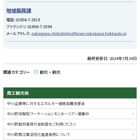
ッ
プ
地域振興課
に
電話:
01656-7-2819
戻
ファクシミリ:
01656-7-2594
る
メールアドレス:
nakagawa-chiikishinko@town.nakagawa.hokkaido.jp
最終更新日:
2024年7月24日
ト
ッ
関連カテゴリー
観光 > 観光
プ
に
戻
サ
商工観光係
る
イ
中小企業等に対するエネルギー価格高騰支援金
ド
中川町体験型ワーケーションモニターツアー募集中
・
中川町勤労者貸付金制度をご利用ください
メ
中川町商工業活性化推進条例について