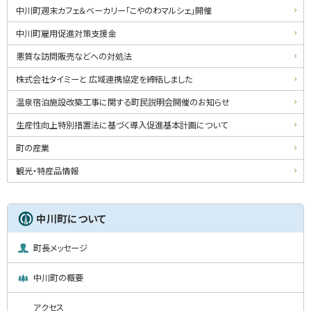
ニ
中川町週末カフェ＆ベーカリー「こやのわマルシェ」開催
ュ
中川町雇用促進対策支援金
ー
悪質な訪問販売などへの対処法
株式会社タイミーと 広域連携協定を締結しました
温泉宿泊施設改築工事に関する町民説明会開催のお知らせ
生産性向上特別措置法に基づく導入促進基本計画について
町の産業
観光・特産品情報
中川町について
町長メッセージ
中川町の概要
アクセス