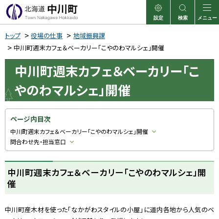
本
文
設定
検索
メニュー
中川町
表示
サイト内検索
へ
トップ
役場の仕事
地域振興課
メ
中川町週末カフェ＆ベーカリー「こやのわマルシェ」開催
ニ
中川町週末カフェ＆ベーカリー「こ
ュ
やのわマルシェ」開催
ー
へ
ページ内目次
中川町週末カフェ＆ベーカリー「こやのわマルシェ」開催
問合わせ先・担当窓口
中川町週末カフェ＆ベーカリー「こやのわマルシェ」開
催
中川町産木材を使った「なかがわスタイルの小屋」に道内各地から人気のベ