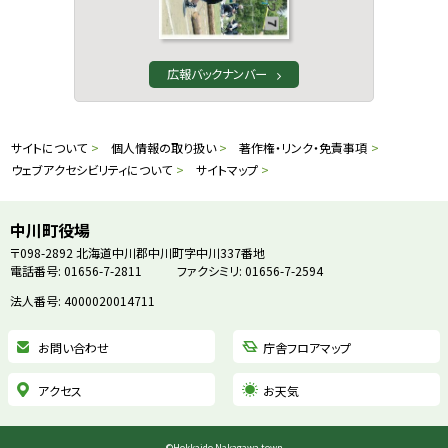
広報バックナンバー
本
サ
サイトについて
個人情報の取り扱い
著作権・リンク・免責事項
文
ウェブアクセシビリティについて
サイトマップ
イ
へ
戻
ト
中川町役場
る
〒098-2892
北海道中川郡中川町字中川337番地
情
電話番号: 01656-7-2811
ファクシミリ: 01656-7-2594
メ
ニ
法人番号: 4000020014711
報
ュ
お問い合わせ
庁舎フロアマップ
ー
へ
アクセス
お天気
戻
る
©
Hokkaido Nakagawa town