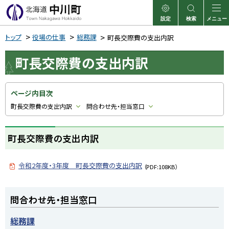
本
文
設定
検索
メニュー
中川町
表示
サイト内検索
へ
トップ
役場の仕事
総務課
町長交際費の支出内訳
メ
町長交際費の支出内訳
ニ
ュ
ー
ページ内目次
へ
町長交際費の支出内訳
問合わせ先・担当窓口
町長交際費の支出内訳
令和2年度・3年度 町長交際費の支出内訳
（PDF:108KB）
ト
問合わせ先・担当窓口
ッ
プ
総務課
に