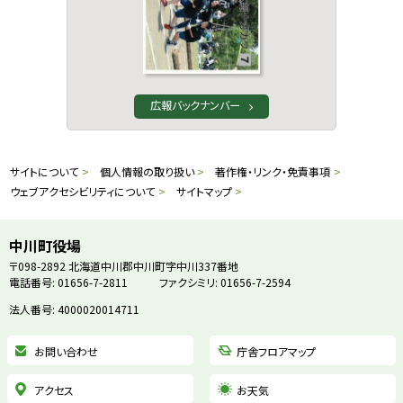
広報バックナンバー
本
サ
サイトについて
個人情報の取り扱い
著作権・リンク・免責事項
文
ウェブアクセシビリティについて
サイトマップ
イ
へ
戻
ト
中川町役場
る
〒098-2892
北海道中川郡中川町字中川337番地
情
電話番号: 01656-7-2811
ファクシミリ: 01656-7-2594
メ
ニ
法人番号: 4000020014711
報
ュ
お問い合わせ
庁舎フロアマップ
ー
へ
アクセス
お天気