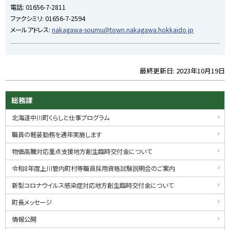
電話:
01656-7-2811
戻
ファクシミリ:
01656-7-2594
る
メールアドレス:
nakagawa-soumu@town.nakagawa.hokkaido.jp
最終更新日:
2023年10月19日
ト
ッ
プ
サ
総務課
に
イ
北海道中川町くらしと仕事プログラム
戻
る
ド
職員の軽装勤務を通年実施します
・
物価高騰対応重点支援地方創生臨時交付金について
メ
令和8年度上川管内町村等職員採用資格試験説明会のご案内
ニ
新型コロナウイルス感染症対応地方創生臨時交付金について
ュ
町長メッセージ
ー
情報公開