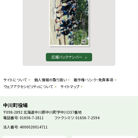
広報バックナンバー
本
サ
サイトについて
個人情報の取り扱い
著作権・リンク・免責事項
文
ウェブアクセシビリティについて
サイトマップ
イ
へ
戻
ト
中川町役場
る
〒098-2892
北海道中川郡中川町字中川337番地
情
電話番号: 01656-7-2811
ファクシミリ: 01656-7-2594
メ
ニ
法人番号: 4000020014711
報
ュ