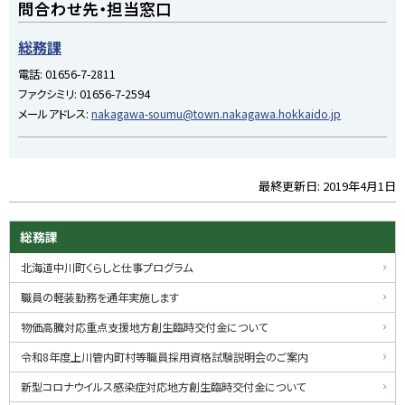
問合わせ先・担当窓口
ッ
プ
総務課
に
電話:
01656-7-2811
戻
ファクシミリ:
01656-7-2594
る
メールアドレス:
nakagawa-soumu@town.nakagawa.hokkaido.jp
最終更新日:
2019年4月1日
ト
ッ
プ
サ
総務課
に
イ
北海道中川町くらしと仕事プログラム
戻
る
ド
職員の軽装勤務を通年実施します
・
物価高騰対応重点支援地方創生臨時交付金について
メ
令和8年度上川管内町村等職員採用資格試験説明会のご案内
ニ
新型コロナウイルス感染症対応地方創生臨時交付金について