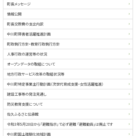
ュ
町長メッセージ
ー
情報公開
町長交際費の支出内訳
中川町障害者活躍推進計画
町政執行方針・教育行政執行方針
人事行政の運営等の状況
オープンデータの取組について
地方行政サービス改革の取組状況等
中川町特定事業主行動計画（次世代育成支援・女性活躍推進）
建設工事等の発注見通し
防災教育支援について
佐久ふるさと伝承館
令和3年5月20日から「避難指示」で必ず避難 「避難勧告」は廃止です
中川町国土強靭化地域計画