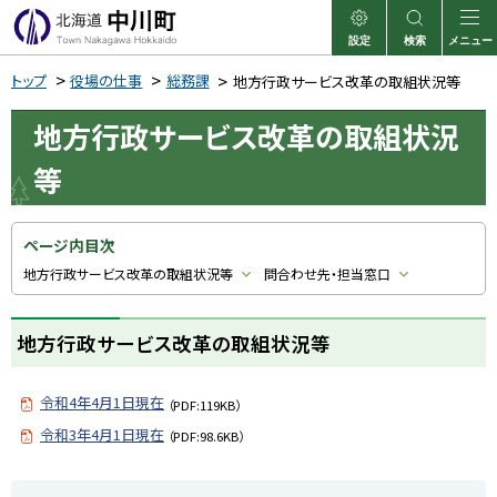
本
文
設定
検索
メニュー
中川町
表示
サイト内検索
へ
トップ
役場の仕事
総務課
地方行政サービス改革の取組状況等
メ
地方行政サービス改革の取組状況
ニ
ュ
等
ー
へ
ページ内目次
地方行政サービス改革の取組状況等
問合わせ先・担当窓口
地方行政サービス改革の取組状況等
令和4年4月1日現在
（PDF:119KB）
令和3年4月1日現在
（PDF:98.6KB）
ト