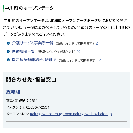
中川町のオープンデータ
中川
町のオープンデータは、北海道オープンデータポータルにおいて公開さ
れています。 データは道が公開しているため、全道分のデータの中に中川町の
データがありますのでご了承ください。
介護サービス事業所一覧
（新規ウィンドウで開きます）
外
部
医療機関一覧
（新規ウィンドウで開きます）
サ
外
イ
部
指定緊急避難場所、避難所
（新規ウィンドウで開きます）
ト
サ
外
イ
部
ト
サ
ト
イ
問合わせ先・担当窓口
ト
ッ
プ
総務課
に
電話:
01656-7-2811
戻
ファクシミリ:
01656-7-2594
る
メールアドレス:
nakagawa-soumu@town.nakagawa.hokkaido.jp