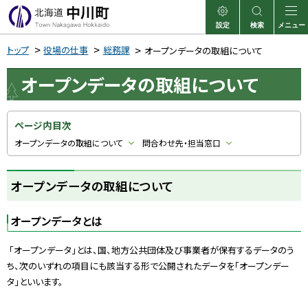
本
文
設定
検索
メニュー
中川町
表示
サイト内検索
へ
トップ
役場の仕事
総務課
オープンデータの取組について
メ
オープンデータの取組について
ニ
ュ
ー
ページ内目次
へ
オープンデータの取組について
問合わせ先・担当窓口
オープンデータの取組について
オープンデータとは
「オープンデータ」とは、国、地方公共団体及び事業者が保有するデータのう
ち、次のいずれの項目に
も該当する形で公開されたデータを「オープンデー
タ」といいます。