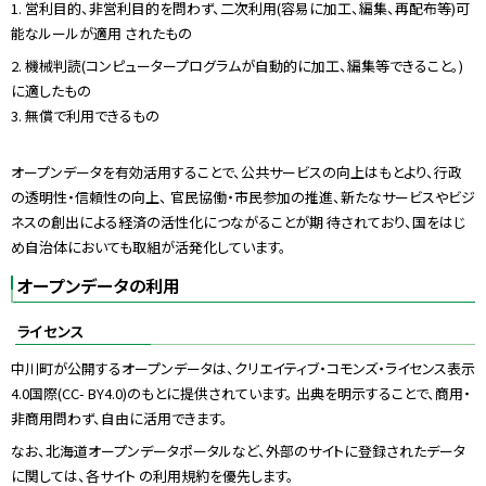
1.
営利目的、非営利目的を問わず、二次利用(容易に加工、編集、再配布等)可
能なルールが適用 されたもの
2.
機械判読(コンピュータープログラムが自動的に加工、編集等できること。)
に適したもの
3.
無償で利用できるもの
オープンデータを有効活用することで、公共サービスの向上はもとより、行政
の透明性・信頼性の向上、 官民協働・市民参加の推進、新たなサービスやビジ
ネスの創出による経済の活性化につながることが期 待されており、国をはじ
め自治体においても取組が活発化しています。
オープンデータの利用
ライセンス
中川町が公開するオープンデータは、クリエイティブ・コモンズ・ライセンス表示
4.0
国際(
CC- BY4.0
)のもとに提供されています。 出典を明示することで、商用・
非商用問わず、自由に活用できます。
なお、北海道オープンデータポータルなど、外部のサイトに登録されたデータ
に関しては、各サイト の利用規約を優先します。