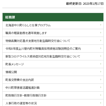
最終更新日:
2023年1月17日
ト
ッ
プ
サ
総務課
に
イ
北海道中川町くらしと仕事プログラム
戻
る
ド
職員の軽装勤務を通年実施します
・
物価高騰対応重点支援地方創生臨時交付金について
メ
令和8年度上川管内町村等職員採用資格試験説明会のご案内
ニ
新型コロナウイルス感染症対応地方創生臨時交付金について
ュ
町長メッセージ
ー
情報公開
町長交際費の支出内訳
中川町障害者活躍推進計画
町政執行方針・教育行政執行方針
人事行政の運営等の状況