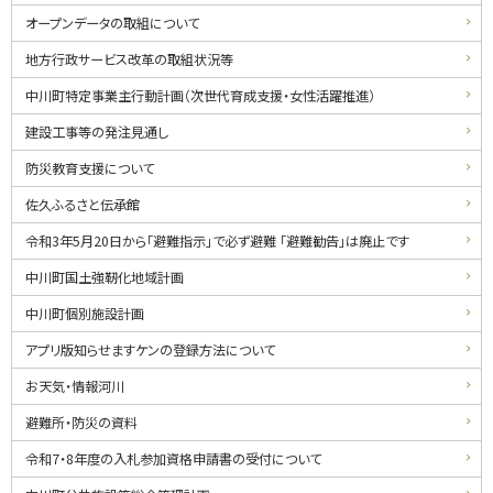
オープンデータの取組について
地方行政サービス改革の取組状況等
中川町特定事業主行動計画（次世代育成支援・女性活躍推進）
建設工事等の発注見通し
防災教育支援について
佐久ふるさと伝承館
令和3年5月20日から「避難指示」で必ず避難 「避難勧告」は廃止です
中川町国土強靭化地域計画
中川町個別施設計画
アプリ版知らせますケンの登録方法について
お天気・情報河川
避難所・防災の資料
令和7・8年度の入札参加資格申請書の受付について