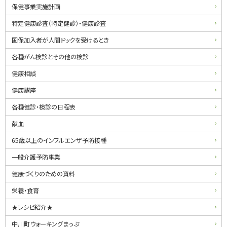
ニ
保健事業実施計画
ュ
特定健康診査（特定健診）・健康診査
ー
国保加入者が人間ドックを受けるとき
各種がん検診とその他の検診
健康相談
健康講座
各種健診・検診の日程表
献血
65歳以上のインフルエンザ予防接種
一般介護予防事業
健康づくりのための資料
栄養・食育
★レシピ紹介★
中川町ウォーキングまっぷ