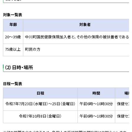
対象一覧表
年齢
対象者
20～39歳
中川町国民健康保険加入者と、その他の保険の被扶養者である
75歳以上
町民の方
（2）日時・場所
日程一覧表
日程
時間
場所
令和7年7月23日（水曜日）～
25
日（金曜日）
午前6時〜10時30分
保健セン
令和7年
10
月8日（金曜日）
午前6時〜10時30分
保健セン