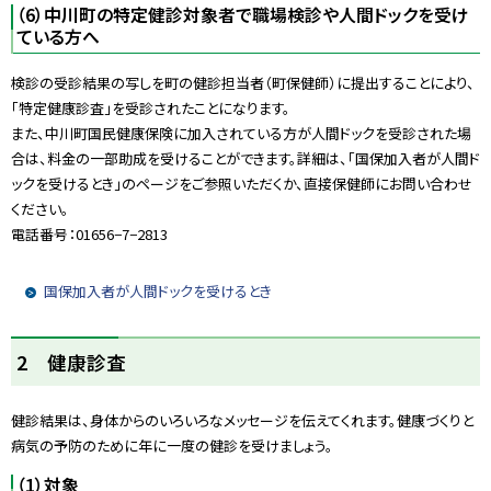
（6）中川町の特定健診対象者で職場検診や人間ドックを受け
ている方へ
検診の受診結果の写しを町の健診担当者（町保健師）に提出することにより、
「特定健康診査」を受診されたことになります。
また、中川町国民健康保険に加入されている方が人間ドックを受診された場
合は、料金の一部助成を受けることができます。詳細は、「国保加入者が人間ド
ックを受けるとき」のページをご参照いただくか、直接保健師にお問い合わせ
ください。
電話番号：01656−7−2813
国保加入者が人間ドックを受けるとき
ト
2 健康診査
ッ
プ
健診結果は、身体からのいろいろなメッセージを伝えてくれます。健康づくりと
に
病気の予防のために年に一度の健診を受けましょう。
戻
る
（1）対象