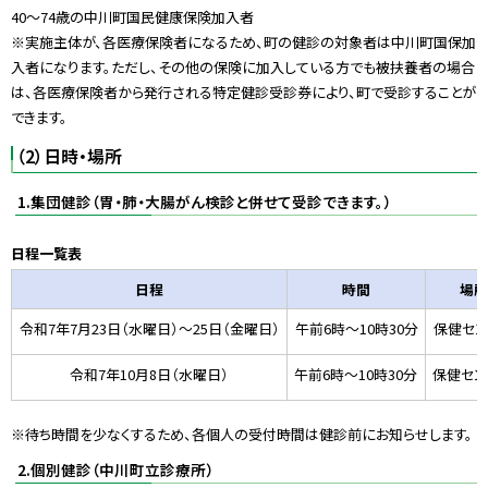
40～74歳の中川町国民健康保険加入者
※実施主体が、各医療保険者になるため、町の健診の対象者は中川町国保加
入者になります。ただし、その他の保険に加入している方でも被扶養者の場合
は、各医療保険者から発行される特定健診受診券により、町で受診することが
できます。
（2）日時・場所
1.集団健診（胃・肺・大腸がん検診と併せて受診できます。）
日程一覧表
日程
時間
場所
令和7年
7
月
23
日（水曜日）～
25
日（金曜日）
午前6時〜10時30分
保健セン
令和7年
10
月8日（水曜日）
午前6時〜10時30分
保健セン
※待ち時間を少なくするため、各個人の受付時間は健診前にお知らせします。
2.個別健診（中川町立診療所）