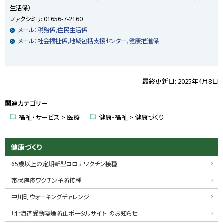
戻
生活係）
る
ファクシミリ:
01656-7-2160
メール：税務係,住民生活係
メール：社会福祉係,地域包括支援センター,健康推進係
最終更新日:
2025年4月8日
ト
ッ
関連カテゴリー
プ
に
福祉・サービス > 医療
健康・福祉 > 健康づくり
戻
る
サ
健康づくり
イ
65歳以上の定期新型コロナワクチン接種
ド
帯状疱疹ワクチン予防接種
・
中川町ウォーキングチャレンジ
メ
「北海道受動喫煙防止ポータルサイト」のお知らせ