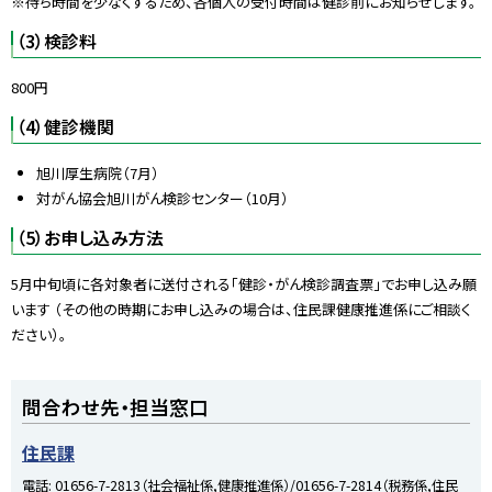
※待ち時間を少なくするため、各個人の受付時間は健診前にお知らせします。
（3）検診料
800円
（4）健診機関
旭川厚生病院（7月）
対がん協会旭川がん検診センター（10月）
（5）お申し込み方法
5月中旬頃に各対象者に送付される「健診・がん検診調査票」でお申し込み願
います （その他の時期にお申し込みの場合は、住民課健康推進係にご相談く
ださい）。
ト
問合わせ先・担当窓口
ッ
プ
住民課
に
電話:
01656-7-2813（社会福祉係,健康推進係）/01656-7-2814（税務係,住民