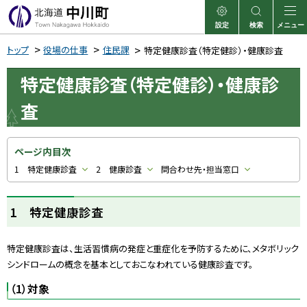
本
文
設定
検索
メニュー
中川町
表示
サイト内検索
へ
トップ
役場の仕事
住民課
特定健康診査（特定健診）・健康診査
メ
特定健康診査（特定健診）・健康診
ニ
ュ
査
ー
へ
ページ内目次
1 特定健康診査
2 健康診査
問合わせ先・担当窓口
1 特定健康診査
特定健康診査は、生活習慣病の発症と重症化を予防するために、メタボリック
シンドロームの概念を基本としておこなわれている健康診査です。
（1）対象