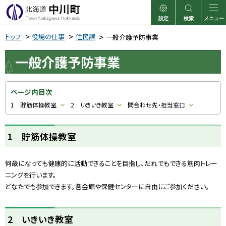
本
文
設定
検索
メニュー
中川町
表示
サイト内検索
へ
トップ
役場の仕事
住民課
一般介護予防事業
メ
一般介護予防事業
ニ
ュ
ー
ページ内目次
へ
1 貯筋体操教室
2 いきいき教室
問合わせ先・担当窓口
1 貯筋体操教室
何歳になっても健康的に活動できることを目指し、だれでもできる筋肉トレー
ニングを行います。
どなたでも参加できます。各会館や保健センターに自由にご参加ください。
ト
2 いきいき教室
ッ