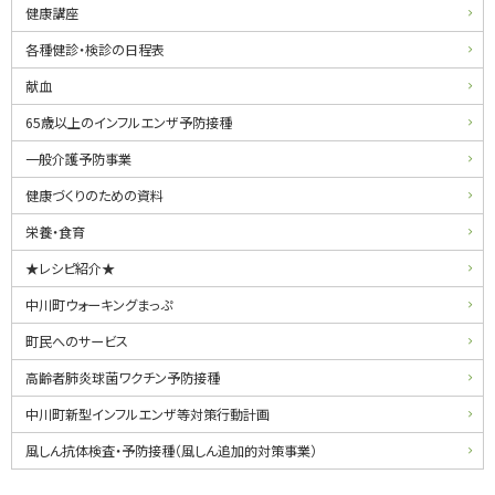
健康講座
各種健診・検診の日程表
献血
65歳以上のインフルエンザ予防接種
一般介護予防事業
健康づくりのための資料
栄養・食育
★レシピ紹介★
中川町ウォーキングまっぷ
町民へのサービス
高齢者肺炎球菌ワクチン予防接種
中川町新型インフルエンザ等対策行動計画
風しん抗体検査・予防接種（風しん追加的対策事業）