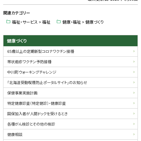
ッ
関連カテゴリー
プ
に
福祉・サービス > 福祉
健康・福祉 > 健康づくり
戻
る
サ
健康づくり
イ
65歳以上の定期新型コロナワクチン接種
ド
帯状疱疹ワクチン予防接種
・
中川町ウォーキングチャレンジ
メ
「北海道受動喫煙防止ポータルサイト」のお知らせ
ニ
保健事業実施計画
ュ
特定健康診査（特定健診）・健康診査
ー
国保加入者が人間ドックを受けるとき
各種がん検診とその他の検診
健康相談