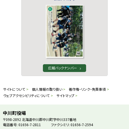
広報バックナンバー
本
サ
サイトについて
個人情報の取り扱い
著作権・リンク・免責事項
文
ウェブアクセシビリティについて
サイトマップ
イ
へ
戻
ト
中川町役場
る
〒098-2892
北海道中川郡中川町字中川337番地
情
電話番号: 01656-7-2811
ファクシミリ: 01656-7-2594
メ