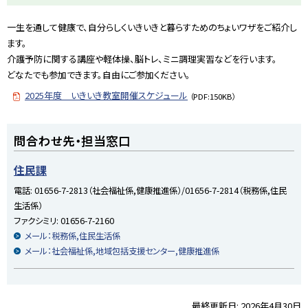
プ
一生を通して健康で、自分らしくいきいきと暮らすためのちょいワザをご紹介し
に
ます。
戻
介護予防に関する講座や軽体操、脳トレ、ミニ調理実習などを行います。
る
どなたでも参加できます。自由にご参加ください。
2025年度 いきいき教室開催スケジュール
（PDF:150KB）
ト
問合わせ先・担当窓口
ッ
プ
住民課
に
電話:
01656-7-2813（社会福祉係,健康推進係）/01656-7-2814（税務係,住民
戻
生活係）
る
ファクシミリ:
01656-7-2160
メール：税務係,住民生活係
メール：社会福祉係,地域包括支援センター,健康推進係
最終更新日:
2026年4月30日
ト