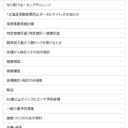
・
中川町ウォーキングチャレンジ
メ
「北海道受動喫煙防止ポータルサイト」のお知らせ
ニ
保健事業実施計画
ュ
特定健康診査（特定健診）・健康診査
ー
国保加入者が人間ドックを受けるとき
各種がん検診とその他の検診
健康相談
健康講座
各種健診・検診の日程表
献血
65歳以上のインフルエンザ予防接種
一般介護予防事業
健康づくりのための資料
栄養・食育