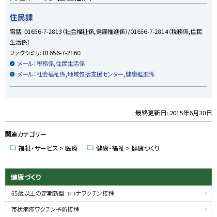
ッ
プ
住民課
に
電話:
01656-7-2813（社会福祉係,健康推進係）/01656-7-2814（税務係,住民
戻
生活係）
る
ファクシミリ:
01656-7-2160
メール：税務係,住民生活係
メール：社会福祉係,地域包括支援センター,健康推進係
最終更新日:
2015年6月30日
ト
ッ
関連カテゴリー
プ
に
福祉・サービス > 医療
健康・福祉 > 健康づくり
戻
る
サ
健康づくり
イ
65歳以上の定期新型コロナワクチン接種
ド
帯状疱疹ワクチン予防接種