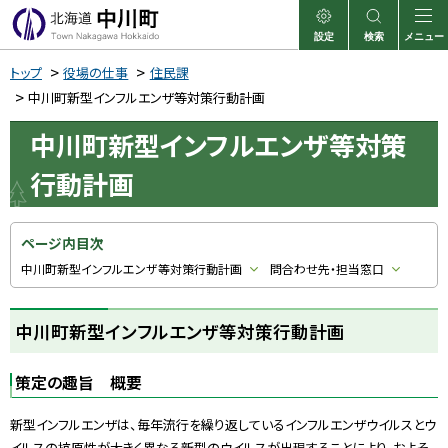
本
文
設定
検索
メニュー
中川町
表示
サイト内検索
へ
トップ
役場の仕事
住民課
メ
中川町新型インフルエンザ等対策行動計画
ニ
中川町新型インフルエンザ等対策
ュ
行動計画
ー
へ
ページ内目次
中川町新型インフルエンザ等対策行動計画
問合わせ先・担当窓口
中川町新型インフルエンザ等対策行動計画
策定の趣旨 概要
新型インフルエンザは、毎年流行を繰り返しているインフルエンザウイルスとウ
イルスの抗原性が大きく異なる新型のウイルスが出現することにより、およそ