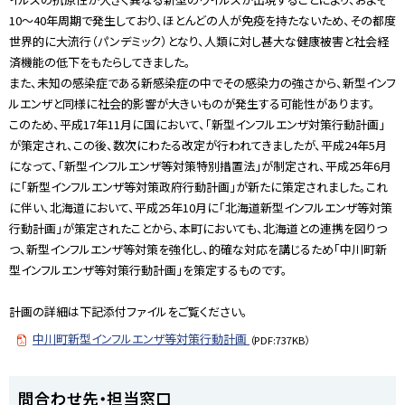
10～40年周期で発生しており、ほとんどの人が免疫を持たないため、その都度
世界的に大流行（パンデミック）となり、人類に対し甚大な健康被害と社会経
済機能の低下をもたらしてきました。
また、未知の感染症である新感染症の中でその感染力の強さから、新型インフ
ルエンザと同様に社会的影響が大きいものが発生する可能性があります。
このため、平成17年11月に国において、「新型インフルエンザ対策行動計画」
が策定され、この後、数次にわたる改定が行われてきましたが、平成24年5月
になって、「新型インフルエンザ等対策特別措置法」が制定され、平成25年6月
に「新型インフルエンザ等対策政府行動計画」が新たに策定されました。これ
に伴い、北海道において、平成25年10月に「北海道新型インフルエンザ等対策
行動計画」が策定されたことから、本町においても、北海道との連携を図りつ
つ、新型インフルエンザ等対策を強化し、的確な対応を講じるため「中川町新
型インフルエンザ等対策行動計画」を策定するものです。
計画の詳細は下記添付ファイルをご覧ください。
中川町新型インフルエンザ等対策行動計画
（PDF:737KB）
ト
問合わせ先・担当窓口