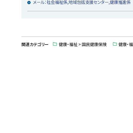
メール：社会福祉係,地域包括支援センター,健康推進係
ト
ッ
関連カテゴリー
健康・福祉 > 国民健康保険
健康・福
プ
に
戻
る