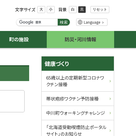
文字サイズ
背景
リセット
大
小
白
黒
検
Language
検索
索
キ
町の施設
防災・河川情報
ー
ワ
ー
サ
ド
健康づくり
イ
65歳以上の定期新型コロナワ
クチン接種
ド
・
帯状疱疹ワクチン予防接種
メ
中川町ウォーキングチャレンジ
ニ
「北海道受動喫煙防止ポータル
サイト」のお知らせ