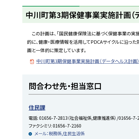
ト
ッ
中川町第3期保健事業実施計画（
プ
へ
この計画は、「国民健康保険法に基づく保健事業の実施
戻
的に、健康・医療情報を活用してPDCAサイクルに沿っ
る
画と一体的に策定しています。
中川町第3期保健事業実施計画（データヘルス計画
ト
問合わせ先・担当窓口
ッ
プ
に
住民課
戻
電話:
01656-7-2813（社会福祉係,健康推進係）/01656-7
る
ファクシミリ:
01656-7-2160
メール：税務係,住民生活係