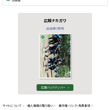
例規集
広報ナカガワ
2026年7月号
広報バックナンバー
本
サ
サイトについて
個人情報の取り扱い
著作権・リンク・免責事項
文