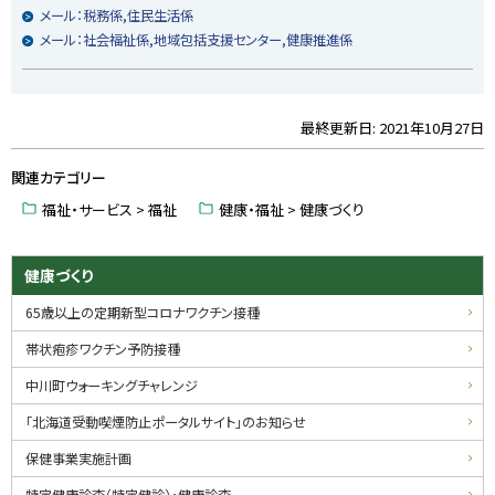
メール：税務係,住民生活係
メール：社会福祉係,地域包括支援センター,健康推進係
最終更新日:
2021年10月27日
ト
ッ
関連カテゴリー
プ
に
福祉・サービス > 福祉
健康・福祉 > 健康づくり
戻
る
サ
健康づくり
イ
65歳以上の定期新型コロナワクチン接種
ド
帯状疱疹ワクチン予防接種
・
中川町ウォーキングチャレンジ
メ
「北海道受動喫煙防止ポータルサイト」のお知らせ
ニ
保健事業実施計画
特定健康診査（特定健診）・健康診査