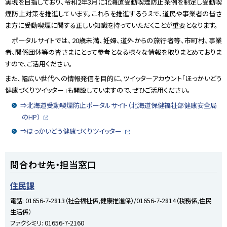
実現を目指しており、令和
2
年
3
月に北海道受動喫煙防止条例を制定し受動喫
煙防止対策を推進しています。これらを推進するうえで、道民や事業者の皆さ
ま方に受動喫煙に関する正しい知識を持っていただくことが重要となります。
ポータルサイトでは、
20
歳未満、妊婦、道外からの旅行者等、市町村、事業
者、関係団体等の皆さまにとって参考となる様々な情報を取りまとめておりま
すので、ご活用ください。
また、幅広い世代への情報発信を目的に、ツイッターアカウント「ほっかいどう
健康づくりツイッター」も開設していますので、ぜひご活用ください。
⇒北海道受動喫煙防止ポータルサイト（北海道保健福祉部健康安全局
のHP）
外
部
⇒ほっかいどう健康づくりツイッター
サ
外
イ
部
ト
サ
ト
イ
問合わせ先・担当窓口
ト
ッ
プ
住民課
に
電話:
01656-7-2813（社会福祉係,健康推進係）/01656-7-2814（税務係,住民
戻
生活係）
る
ファクシミリ:
01656-7-2160