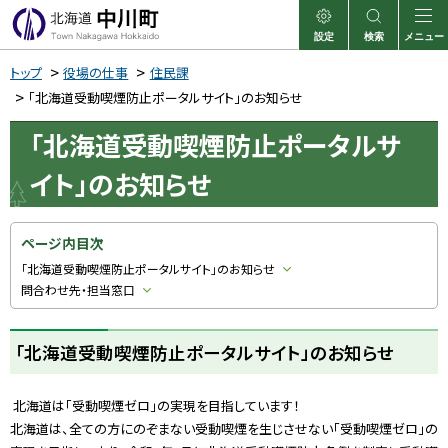
本
文
設定
検索
メニュー
中川町
表示
サイト内検索
へ
トップ
役場の仕事
住民課
メ
「北海道受動喫煙防止ポータルサイト」のお知らせ
ニ
「北海道受動喫煙防止ポータルサ
ュ
イト」のお知らせ
ー
へ
ページ内目次
「北海道受動喫煙防止ポータルサイト」のお知らせ
問合わせ先・担当窓口
「北海道受動喫煙防止ポータルサイト」のお知らせ
北海道は「受動喫煙ゼロ」の実現を目指しています！
北海道は、全ての方にのぞまない受動喫煙を生じさせない「受動喫煙ゼロ」の