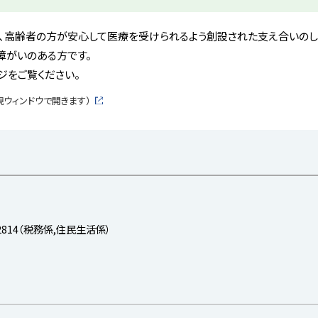
、高齢者の方が安心して医療を受けられるよう創設された支え合いのし
の障がいのある方です。
ジをご覧ください。
規ウィンドウで開きます）
外
部
サ
イ
ト
-2814（税務係,住民生活係）