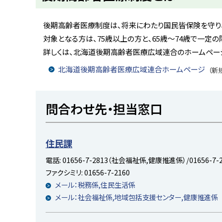
ト
ッ
後期高齢者医療制度は、将来にわたり国民皆保険を守り
プ
対象となる方は、75歳以上の方と、65歳～74歳で一定
へ
詳しくは、北海道後期高齢者医療広域連合のホームペー
戻
北海道後期高齢者医療広域連合ホームページ
（新
る
ト
問合わせ先・担当窓口
ッ
プ
に
住民課
戻
電話:
01656-7-2813（社会福祉係,健康推進係）/01656-7
る
ファクシミリ:
01656-7-2160
メール：税務係,住民生活係
メール：社会福祉係,地域包括支援センター,健康推進係