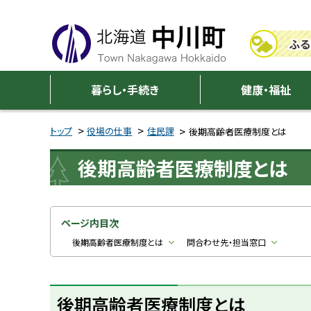
本
本
文
文
ふる
へ
へ
メ
戻
中
ニ
る
暮らし・手続き
健康・福祉
川
ュ
メ
ー
ニ
トップ
役場の仕事
住民課
後期高齢者医療制度とは
町
へ
ュ
後期高齢者医療制度とは
ー
へ
戻
る
ページ内目次
ペ
後期高齢者医療制度とは
問合わせ先・担当窓口
ー
ジ
後期高齢者医療制度とは
の