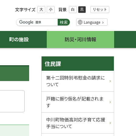
文字サイズ
背景
リセット
大
小
白
黒
検
Language
検索
索
キ
町の施設
防災・河川情報
ー
ワ
ー
サ
ド
住民課
イ
第十二回特別弔慰金の請求に
ついて
ド
・
戸籍に振り仮名が記載されま
す
メ
中川町物価高対応子育て応援
ニ
手当について