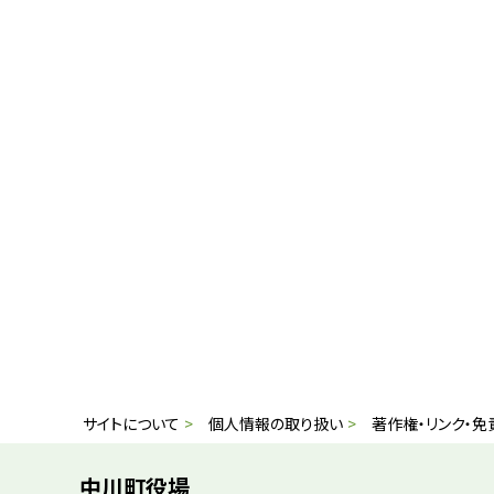
本
サ
サイトについて
個人情報の取り扱い
著作権・リンク・免
文
イ
へ
中川町役場