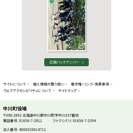
広報バックナンバー
本
サ
サイトについて
個人情報の取り扱い
著作権・リンク・免責事項
文
ウェブアクセシビリティについて
サイトマップ
イ
へ
戻
ト
中川町役場
る
〒098-2892
北海道中川郡中川町字中川337番地
情
電話番号: 01656-7-2811
ファクシミリ: 01656-7-2594
メ
ニ
法人番号: 4000020014711