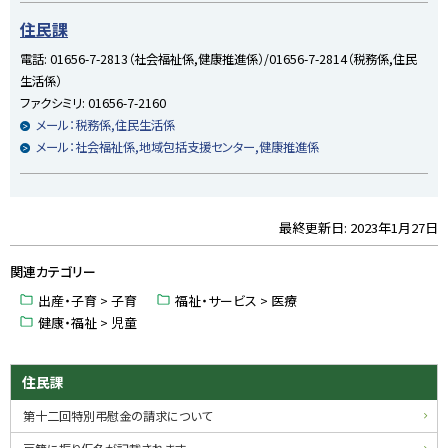
プ
住民課
に
電話:
01656-7-2813（社会福祉係,健康推進係）/01656-7-2814（税務係,住民
戻
生活係）
る
ファクシミリ:
01656-7-2160
メール：税務係,住民生活係
メール：社会福祉係,地域包括支援センター,健康推進係
最終更新日:
2023年1月27日
ト
ッ
関連カテゴリー
プ
に
出産・子育 > 子育
福祉・サービス > 医療
戻
健康・福祉 > 児童
る
サ
住民課
イ
第十二回特別弔慰金の請求について
ド