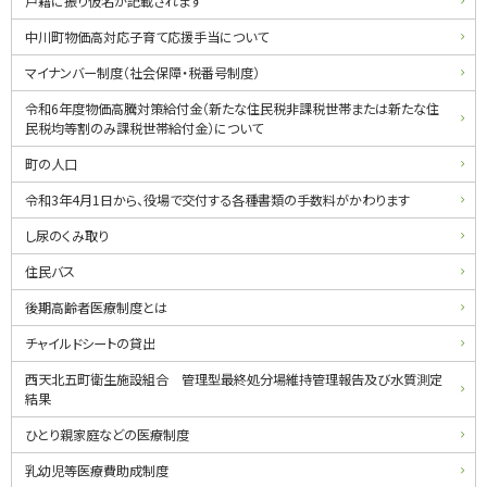
戸籍に振り仮名が記載されます
・
中川町物価高対応子育て応援手当について
メ
マイナンバー制度（社会保障・税番号制度）
ニ
令和6年度物価高騰対策給付金（新たな住民税非課税世帯または新たな住
民税均等割のみ課税世帯給付金）について
ュ
町の人口
ー
令和3年4月1日から、役場で交付する各種書類の手数料がかわります
し尿のくみ取り
住民バス
後期高齢者医療制度とは
チャイルドシートの貸出
西天北五町衛生施設組合 管理型最終処分場維持管理報告及び水質測定
結果
ひとり親家庭などの医療制度
乳幼児等医療費助成制度