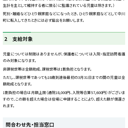
生計を主として維持する者に限る）に監護されている児童は除きます。）
死別・離婚などひとり親家庭などになったとき、ひとり親家庭などとして中川
町に転入してきたときには必ず届出をお願いします。
ト
2 支給対象
ッ
プ
児童については制限はありませんが、保護者については入院・指定訪問看護
に
のみ対象になります。
戻
る
非課税世帯は全額助成、課税世帯は
1
割負担となります。
ただし、課税世帯であっても
18
歳到達後最初の
3
月
31
日までの間の児童は全
額助成となります。
1
割負担の場合は月額上限（通院
18,000
円、入院等合算
57,600
円）がございま
すので、この額を超えた場合は役場に申請することにより、超えた額が償還さ
れます。
ト
問合わせ先・担当窓口
ッ