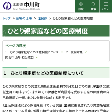
本
文
設定
検索
メニュー
中川町
表示
サイト内検索
へ
トップ
役場の仕事
住民課
ひとり親家庭などの医療制度
メ
ひとり親家庭などの医療制度
ニ
ュ
ー
ページ内目次
へ
1 ひとり親家庭などの医療制度について
2 支給対象
問合わせ先・担当窓口
1 ひとり親家庭などの医療制度について
ひとり親家庭などの児童（
18
歳到達後最初の
3
月
31
日までの間（学生は
20
歳
誕生月の月末まで）、またはその保護者が病院等を受診する際の医療費の自
己負担額の一部、または全額を助成する制度です。
（生活保護法による保護を受けている児童、里親に委託されたり児童福祉施
設入所している児童、所得の額が規則で定める額以上である保護者（児童の